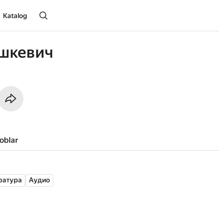
Katalog
ашкевич
toblar
ратура
Аудио