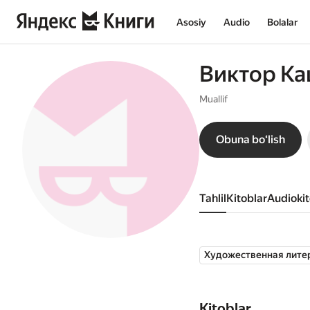
Asosiy
Audio
Bolalar
Виктор К
Muallif
Obuna boʻlish
Tahlil
kitoblar
audioki
Художественная лите
Kitoblar