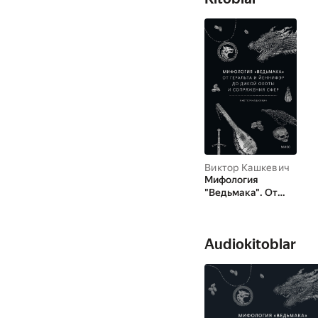
Виктор Кашкевич
Мифология
"Ведьмака". От
Геральта и
Йеннифэр до
Дикой охоты и
Audiokitoblar
Сопряжения сфер