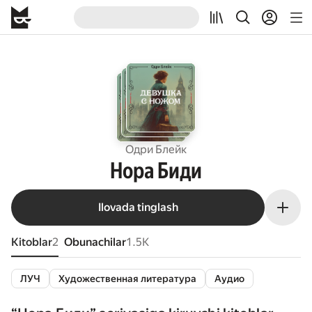
Одри Блейк
Нора Биди
Ilovada tinglash
Kitoblar
2
Obunachilar
1.5K
ЛУЧ
Художественная литература
Аудио