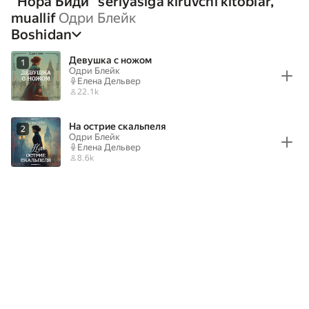
“
Нора Биди
” seriyasiga kiruvchi kitoblar,
muallif
Одри Блейк
Boshidan
Девушка с ножом
1
Одри Блейк
Елена Дельвер
22.1k
На острие скальпеля
2
Одри Блейк
Елена Дельвер
8.6k