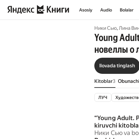
Asosiy
Audio
Bolalar
Ники Сью
,
Лина Ви
Young Adul
новеллы о 
Ilovada tinglash
Kitoblar
3
Obunachi
ЛУЧ
Художеств
“
Young Adult.
kiruvchi kitobla
Ники Сью
va bo