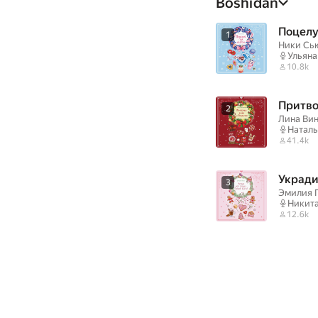
Boshidan
Поцелу
1
Ники Сь
Ульяна
10.8k
Притво
2
Лина Ви
Наталь
41.4k
Укради
3
Эмилия 
Никит
12.6k