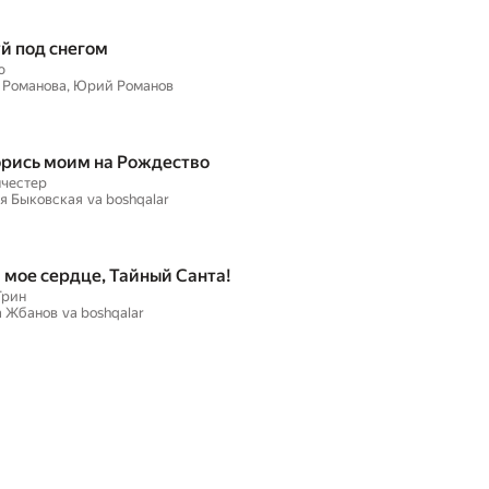
й под снегом
ю
 Романова, Юрий Романов
рись моим на Рождество
нчестер
я Быковская
va boshqalar
 мое сердце, Тайный Санта!
Грин
а Жбанов
va boshqalar