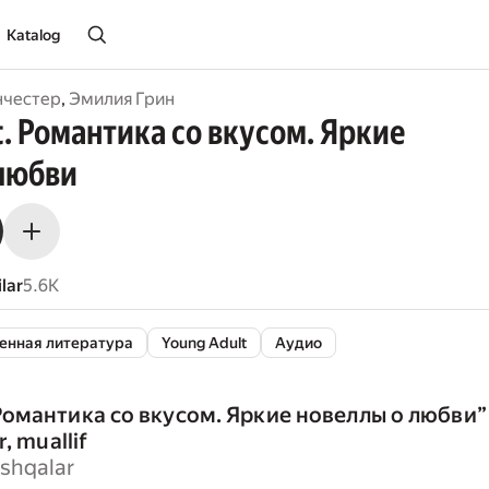
Katalog
нчестер
,
Эмилия Грин
t. Романтика со вкусом. Яркие
любви
lar
5.6K
енная литература
Young Adult
Аудио
 Романтика со вкусом. Яркие новеллы о любви
”
r, muallif
shqalar