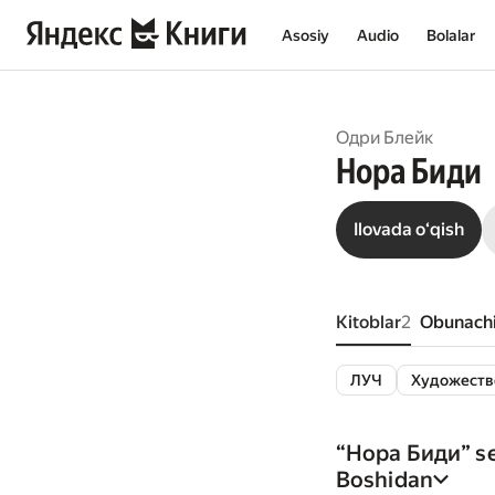
Asosiy
Audio
Bolalar
Одри Блейк
Нора Биди
Ilovada oʻqish
Kitoblar
2
Obunachi
ЛУЧ
Художеств
“
Нора Биди
” s
Boshidan