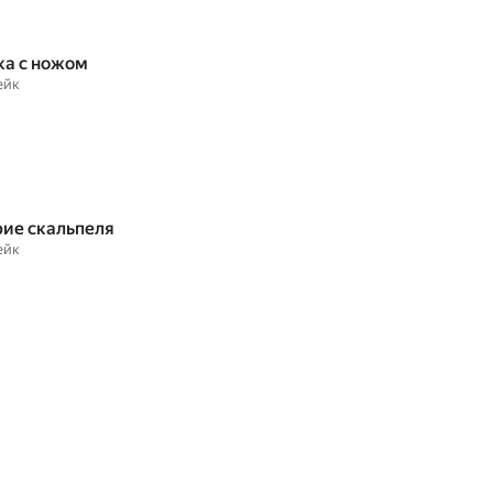
а с ножом
ейк
рие скальпеля
ейк