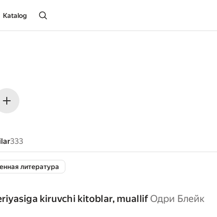
Katalog
lar
333
енная литература
eriyasiga kiruvchi kitoblar, muallif
Одри Блейк