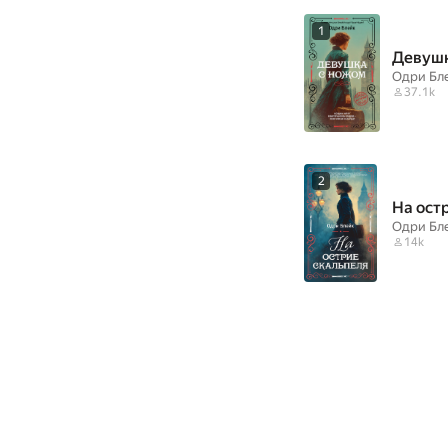
1
Девушк
Одри Бл
37.1k
2
На ост
Одри Бл
14k