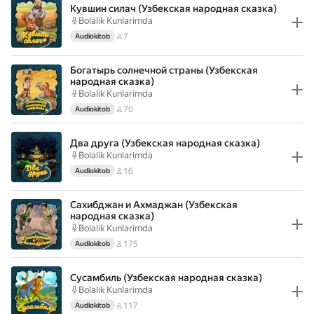
Кувшин силач (Узбекская народная сказка)
Bolalik Kunlarimda
7
Audiokitob
Богатырь солнечной страны (Узбекская
народная сказка)
Bolalik Kunlarimda
70
Audiokitob
Два друга (Узбекская народная сказка)
Bolalik Kunlarimda
16
Audiokitob
Сахибджан и Ахмаджан (Узбекская
народная сказка)
Bolalik Kunlarimda
175
Audiokitob
Сусамбиль (Узбекская народная сказка)
Bolalik Kunlarimda
117
Audiokitob