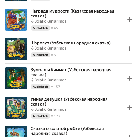
Награда мудрости (Казахская народная
сказка)
Bolalik Kunlarimda
45
Audiokitob
Шаропуз (Узбекская народная сказка)
Bolalik Kunlarimda
6
Audiokitob
Зумрад и Киммат (Узбекская народная
сказка)
Bolalik Kunlarimda
157
Audiokitob
Умная девушка (Узбекская народная
сказка)
Bolalik Kunlarimda
122
Audiokitob
Сказка о золотой рыбке (Узбекская
народная сказка)