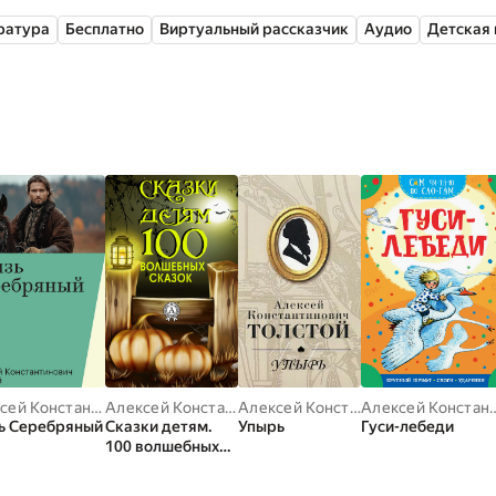
ратура
Бесплатно
Виртуальный рассказчик
Аудио
Детская 
,
Константин Ушинский
Алексей Константинович Толстой
Алексей Константинович Толстой
,
Александр Афанасьев
Алексей Константинович Толстой
,
Александр Пушк
,
Лидия Е
Алексей Константи
ь Серебряный
Сказки детям.
Упырь
Гуси-лебеди
100 волшебных
сказок