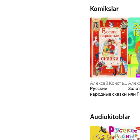
Komikslar
Алексей Константинович Толстой
Русские
Золот
народные сказки
или 
Бурат
Разу
Audiokitoblar