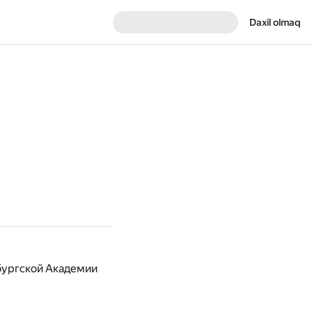
Daxil olmaq
рбургской Академии