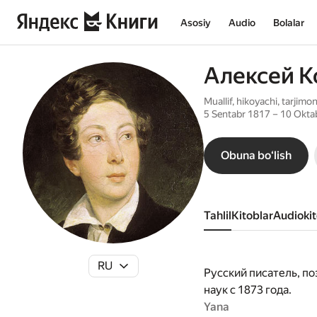
Asosiy
Audio
Bolalar
Алексей К
Muallif, hikoyachi, tarjimo
5 Sentabr 1817 – 10 Okta
Obuna boʻlish
Tahlil
kitoblar
audioki
RU
Русский писатель, п
наук с 1873 года.
Yana