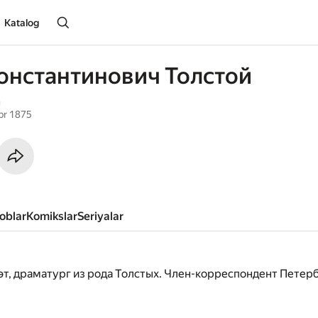
Katalog
онстантинович Толстой
n
br 1875
toblar
komikslar
seriyalar
оэт, драматург из рода Толстых. Член-корреспондент Пете