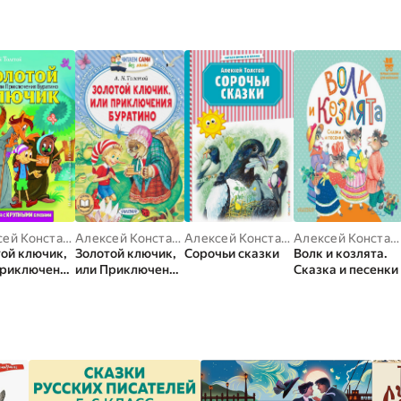
Алексей Константинович Толстой
,
Андрей Платонов
Алексей Константинович Толстой
,
Александр Николаевич Афанасьев
Алексей Константинович Толстой
Алексей Константинович Толстой
ой ключик,
Золотой ключик,
Сорочьи сказки
Волк и козлята.
Приключения
или Приключения
Сказка и песенки
ино (ил. А.
Буратино
ваева)