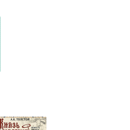
,
Ирина Карнаухова