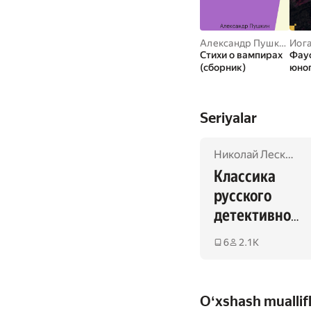
Александр Пушкин
,
Ал
Стихи о вампирах
Фаус
(сборник)
юно
Seriyalar
Николай Лесков
,
И
Классика 
русского 
детективног
о рассказа
6
2.1K
Oʻxshash muallif