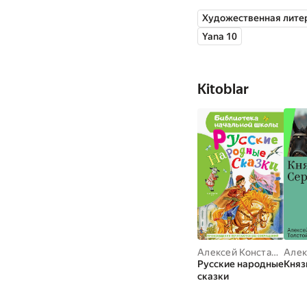
Художественная лите
Yana 10
Kitoblar
Алексей Константинович Толстой
Русские народные
Княз
сказки