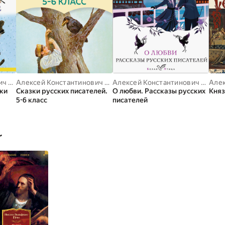
Алексей Константинович Толстой
,
Александр Николаевич Афанасьев
Алексей Константинович Толстой
,
Николай Лесков
,
Михаил 
Алексей Константинович Толстой
ки
Сказки русских писателей.
О любви. Рассказы русских
Княз
5-6 класс
писателей
r