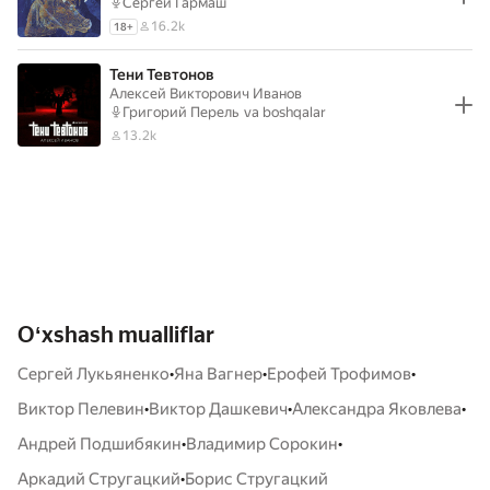
Сергей Гармаш
16.2k
18
+
Тени Тевтонов
Алексей Викторович Иванов
Григорий Перель
va boshqalar
13.2k
Oʻxshash mualliflar
•
•
•
Сергей Лукьяненко
Яна Вагнер
Ерофей Трофимов
•
•
•
Виктор Пелевин
Виктор Дашкевич
Александра Яковлева
•
•
Андрей Подшибякин
Владимир Сорокин
•
Аркадий Стругацкий
Борис Стругацкий