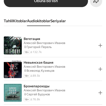
Obuna boʻlish
Tahlil
kitoblar
audiokitoblar
seriyalar
Вегетация
Алексей Викторович Иванов
Григорий Перель
132.7k
18
+
Невьянская башня
Алексей Викторович Иванов
Всеволод Кузнецов
89.5k
18
+
Бронепароходы
Алексей Викторович Иванов
Сергей Бурунов
76.8k
18
+