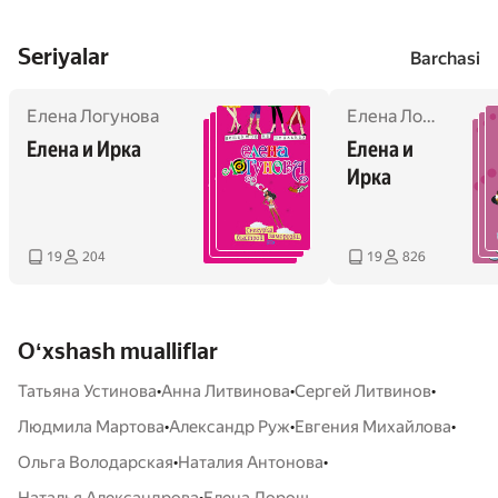
Seriyalar
Barchasi
Елена Логунова
Елена Логунова
Елена и Ирка
Елена и 
Ирка
19
204
19
826
Oʻxshash mualliflar
•
•
•
Татьяна Устинова
Анна Литвинова
Сергей Литвинов
•
•
•
Людмила Мартова
Александр Руж
Евгения Михайлова
•
•
Ольга Володарская
Наталия Антонова
•