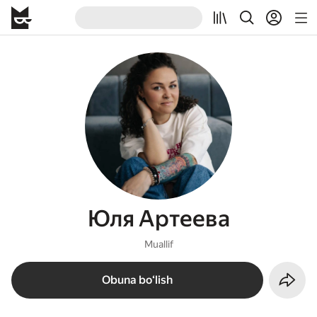
Юля Артеева
Muallif
Obuna boʻlish