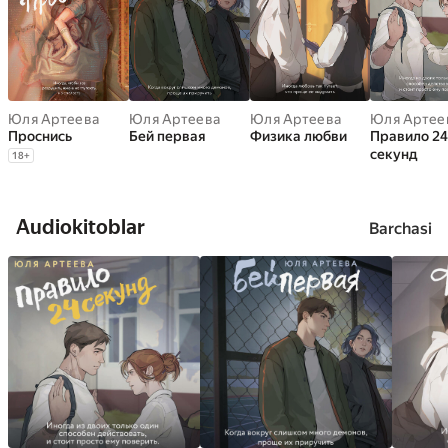
Поэтому очень ценю каждого, кто готов читать мои
истории. Знайте, вы не просто в моем сердце, вы и есть
мое сердце».
Юля Артеева
Юля Артеева
Юля Артеева
Юля Артее
Проснись
Бей первая
Физика любви
Правило 24
секунд
18
+
Audiokitoblar
Barchasi