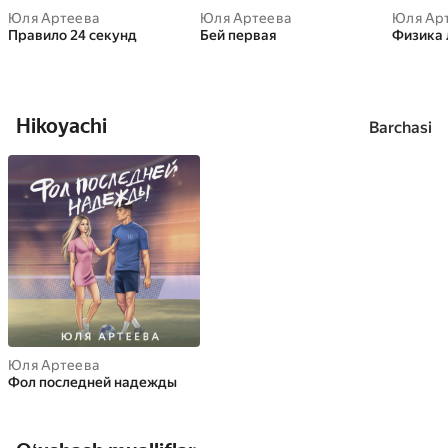
Юля Артеева
Юля Артеева
Юля Ар
Правило 24 секунд
Бей первая
Физика
Hikoyachi
Barchasi
Юля Артеева
Фол последней надежды