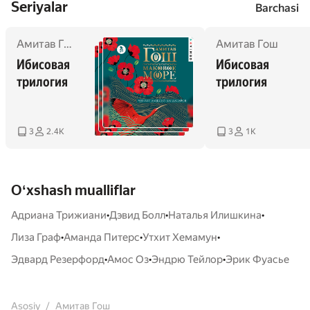
Seriyalar
Barchasi
Амитав Гош
Амитав Гош
Ибисовая 
Ибисовая 
трилогия
трилогия
3
2.4K
3
1K
Oʻxshash mualliflar
•
•
•
Адриана Трижиани
Дэвид Болл
Наталья Илишкина
•
•
•
Лиза Граф
Аманда Питерс
Утхит Хемамун
•
•
•
Эдвард Резерфорд
Амос Оз
Эндрю Тейлор
Эрик Фуасье
Asosiy
Амитав Гош