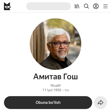
Амитав Гош
Muallif
11 Iyul 1956 – n.v
Obuna boʻlish