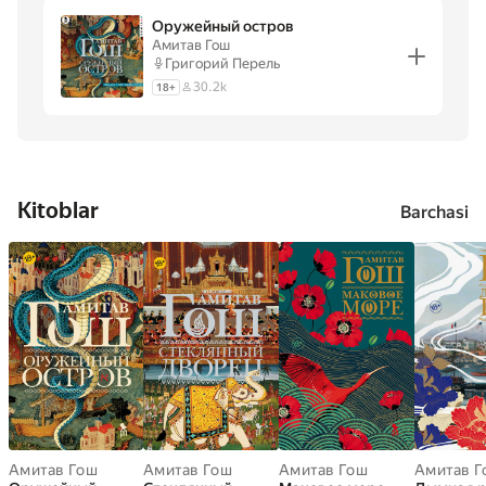
переведенных более чем на тридцать языков.
Оружейный остров
Амитав Гош
Григорий Перель
Писатель входил в состав жюри кинофестивалей в
30.2k
18
+
Локарно и Венеции. Его эссе публиковались в
журналах New Yorker, New Republic и New York Times.
Kitoblar
Barchasi
Амитав Гош
Амитав Гош
Амитав Гош
Амитав Г