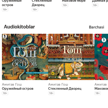
Оружейный
Стеклянный
Маковое море
Дымная 
остров
Дворец
18
+
18
+
18
+
18
+
Audiokitoblar
Barchasi
Амитав Гош
Амитав Гош
Амитав
Оружейный остров
Стеклянный Дворец
Маково
18
+
18
+
18
+