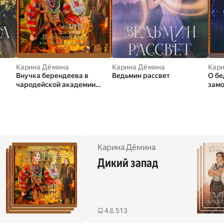
Карина Дёмина
Карина Дёмина
Кар
Внучка берендеева в
Ведьмин рассвет
О бе
чародейской академии
замо
(часть 1)
Карина Дёмина
Дикий запад
4
513