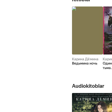
Карина Дёмина
Кари
Ведьмина ночь
Один
тьма
некр
жела
позн
Audiokitoblar