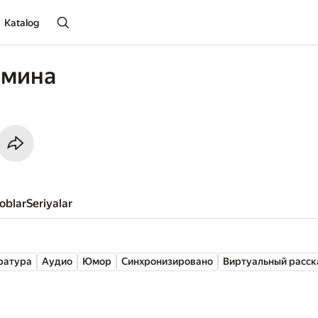
Katalog
ёмина
toblar
seriyalar
ратура
Аудио
Юмор
Синхронизировано
Виртуальный расск