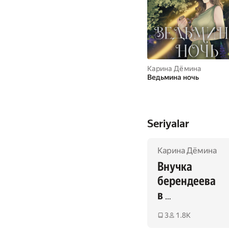
Карина Дёмина
Ведьмина ночь
Seriyalar
Карина Дёмина
Внучка 
берендеева 
в 
чародейской 
3
1.8K
академии