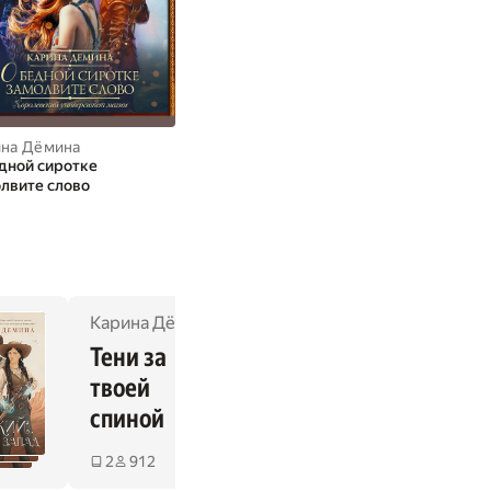
ина Дёмина
Карина Дёмина
Карина Дёми
дной сиротке
Не выпускайте чудовищ из
Внучка берен
лвите слово
шкафа
чародейской 
(часть 2)
Карина Дёмина
Кар
Тени за 
твоей 
спиной
2
912
2