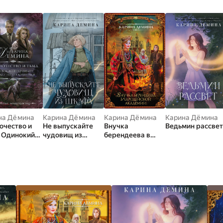
на Дёмина
Карина Дёмина
Карина Дёмина
Карина Дёмина
очество и
Не выпускайте
Внучка
Ведьмин рассвет
. Одинокий
чудовищ из
берендеева в
омант
шкафа
чародейской
ет
академии
акомиться