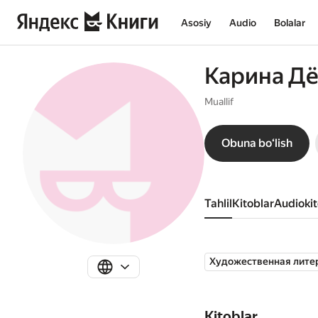
Asosiy
Audio
Bolalar
Карина Д
Muallif
Obuna boʻlish
Tahlil
kitoblar
audioki
Художественная лите
Kitoblar