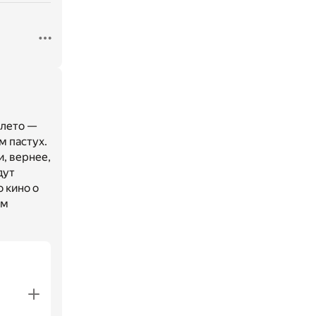
 лето —
м пастух.
, вернее,
дут
о кино о
ем