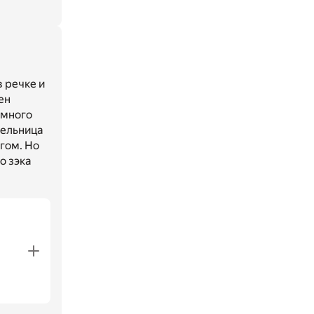
 речке и
ен
 много
тельница
гом. Но
о зэка