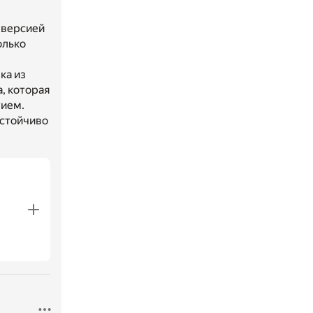
 версией
олько
ка из
, которая
тием.
астойчиво