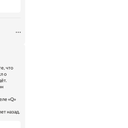
е, что
л о
ёт.
он
еле «Q»
ет назад.