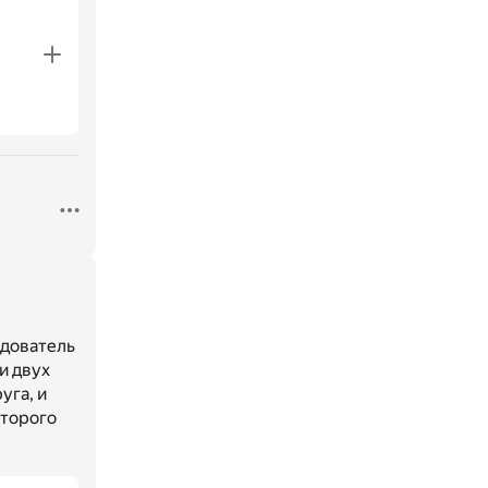
едователь
и двух
уга, и
оторого