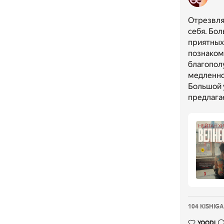
Отрезвля
себя. Бол
приятных 
познакоми
благополу
медленно
Большой у
предлага
104 KISHIGA
YOQDI