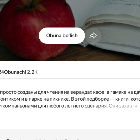
Obuna boʻlish
24
Obunachi
2.2K
просто созданы для чтения на верандах кафе, в гамаке на да
онтиком и в парке на пикнике. В этой подборке — книги, ко
 компаньонами для любого летнего сценария. Они захватят 
быть обновить солнцезащитный крем.