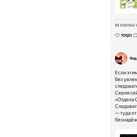
55 KISHIGA 
YOQDI
Янд
Если этим
без увлек
следовате
Серия се
«Отдела Q
Следоват
— туда о
безнадёжн