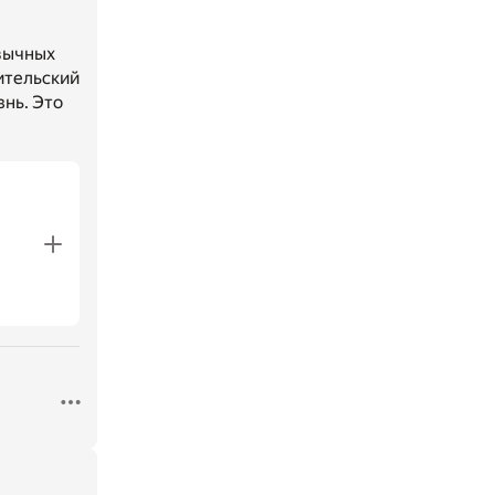
ивычных
дительский
знь. Это