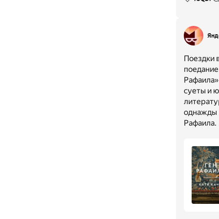
Янд
Поездки 
поеданием
Рафаила»
суеты и ю
литерату
однажды 
Рафаила.