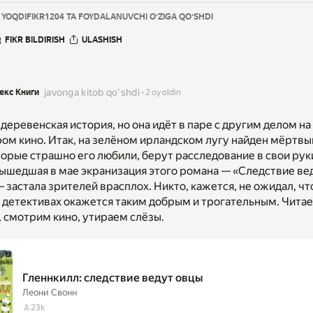
 YOQDI
FIKR
1204 TA FOYDALANUVCHI OʻZIGA QOʻSHDI
FIKR BILDIRISH
ULASHISH
javonga kitob qoʻshdi
екс Книги
2 oy oldin
деревенская история, но она идёт в паре с другим делом на
ом кино. Итак, на зелёном ирландском лугу найден мёртвы
орые страшно его любили, берут расследование в свои руки
Вышедшая в мае экранизация этого романа — «Следствие ве
 застала зрителей врасплох. Никто, кажется, не ожидал, чт
 детективах окажется таким добрым и трогательным. Чита
, смотрим кино, утираем слёзы.
Гленнкилл: следствие ведут овцы
Леони Свонн
23k