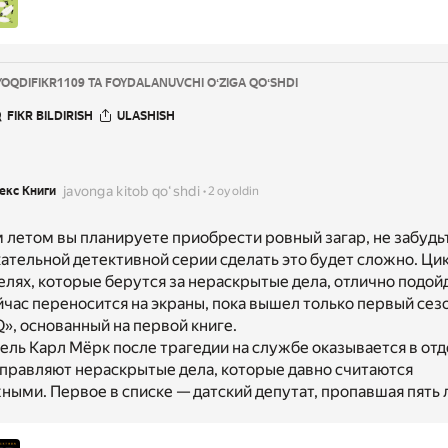
YOQDI
FIKR
1109 TA FOYDALANUVCHI OʻZIGA QOʻSHDI
FIKR BILDIRISH
ULASHISH
javonga kitob qoʻshdi
екс Книги
2 oy oldin
 летом вы планируете приобрести ровный загар, не забудьт
ательной детективной серии сделать это будет сложно. Цик
лях, которые берутся за нераскрытые дела, отлично подойд
йчас переносится на экраны, пока вышел только первый сез
», основанный на первой книге.
ель Карл Мёрк после трагедии на службе оказывается в отд
тправляют нераскрытые дела, которые давно считаются
ыми. Первое в списке — датский депутат, пропавшая пять л