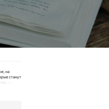
че, на
торые станут
так, что