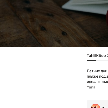
Tahlil
Kitob
Летние дни 
пляже под з
идеальными
можно и за
Yana