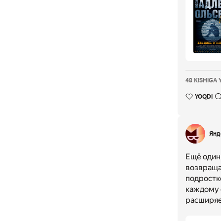
48 KISHIGA 
YOQDI
Янд
Ещё один
возвращае
подростко
каждому 
расширяе