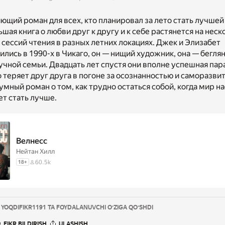
ющий роман для всех, кто планировал за лето стать лучшей
ьшая книга о любви друг к другу и к себе растянется на неск
сессий чтения в разных летних локациях. Джек и Элизабет
лись в 1990-х в Чикаго, он — нищий художник, она — беглян
чной семьи. Двадцать лет спустя они вполне успешная пара
 теряет друг друга в погоне за осознанностью и саморазви
мный роман о том, как трудно остаться собой, когда мир н
ет стать лучше.
Велнесс
Нейтан Хилл
60.5k
18
+
 YOQDI
FIKR
1191 TA FOYDALANUVCHI OʻZIGA QOʻSHDI
FIKR BILDIRISH
ULASHISH