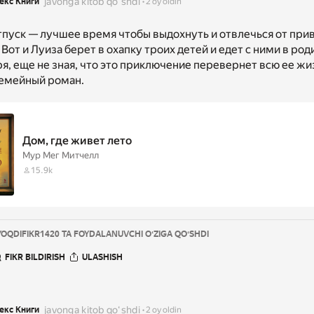
javonga kitob qoʻshdi
екс Книги
2 oy oldin
тпуск — лучшее время чтобы выдохнуть и отвлечься от пр
Вот и Луиза берет в охапку троих детей и едет с ними в ро
я, еще не зная, что это приключение перевернет всю ее жи
емейный роман.
Дом, где живет лето
Мур Мег Митчелл
15.9k
YOQDI
FIKR
1420 TA FOYDALANUVCHI OʻZIGA QOʻSHDI
FIKR BILDIRISH
ULASHISH
javonga kitob qoʻshdi
екс Книги
2 oy oldin