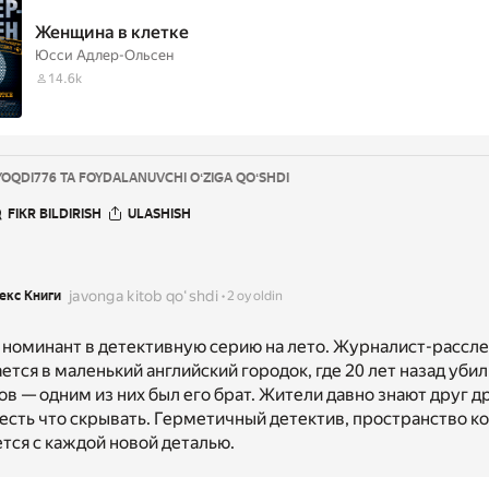
Женщина в клетке
Юсси Адлер-Ольсен
14.6k
YOQDI
776 TA FOYDALANUVCHI OʻZIGA QOʻSHDI
FIKR BILDIRISH
ULASHISH
javonga kitob qoʻshdi
екс Книги
2 oy oldin
 номинант в детективную серию на лето. Журналист-рассл
тся в маленький английский городок, где 20 лет назад убил
в — одним из них был его брат. Жители давно знают друг др
есть что скрывать. Герметичный детектив, пространство к
тся с каждой новой деталью.