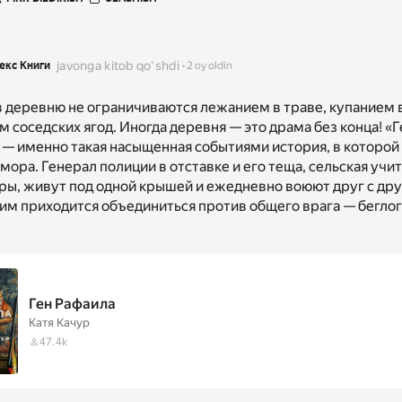
javonga kitob qoʻshdi
екс Книги
2 oy oldin
в деревню не ограничиваются лежанием в траве, купанием в
 соседских ягод. Иногда деревня — это драма без конца! «Г
 — именно такая насыщенная событиями история, в которой
мора. Генерал полиции в отставке и его теща, сельская учи
ры, живут под одной крышей и ежедневно воюют друг с дру
им приходится объединиться против общего врага — беглог
Ген Рафаила
Катя Качур
47.4k