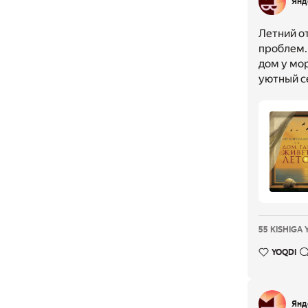
Янд
Летний о
проблем. 
дом у мор
уютный с
55 KISHIGA 
YOQDI
Янд