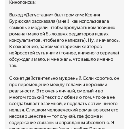
Кинопоиска:
Выход «Дегустации» был громким: Ксения
Буржская рассказала (мне!), как использовала
языковые модели, чтобы продумать композицию
романа (мало ей было двух редакторов и двух
консультантов, чтобы его написать). Ну, и началось.
К сожалению, за комментариями хейтеров
нейросетей суть книги (точнее, книжного сериала)
обсуждали мало, и мне жаль, что вышло именно
так.
Сюжет действительно мудреный. Если коротко, он
про перемещение между телами и версиями
реальности. Это очень личный, смелый и во
многом горький текст о любви и о том, что она не
всегда бывает взаимной, и поделать с этим ничего
нельзя. Слишком человеческий роман во всем его
несовершенстве — тот случай, где форма и
содержание связаны и оправданны абсолютно. Я
слушала аудиоверсию (очень люблю Полину