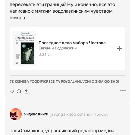
пересекать эти границы? Ну и конечно, все это
написано с мягким водолазкинским чувством
юмора.
Последнее дело майора Чистова
Евгений Водолазкин
24.2k
78 KISHIGA YOQDI
FIKR
823 TA FOYDALANUVCHI OʻZIGA QOʻSHDI
javonga kitob qoʻshdi
Яндекс Книги
1 oy oldin
Таня Симакова, управляющий редактор медиа