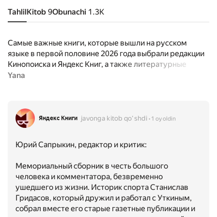
Tahlil
Kitob
9
Obunachi
1.3K
Самые важные книги, которые вышли на русском
языке в первой половине 2026 года выбрали редакции
Кинопоиска и Яндекс Книг, а также литературные
критики и обозреватели.
Yana
javonga kitob qoʻshdi
Яндекс Книги
1 oy oldin
Юрий Сапрыкин, редактор и критик:
Мемориальный сборник в честь большого
человека и комментатора, безвременно
ушедшего из жизни. Историк спорта Станислав
Гридасов, который дружил и работал с Уткиным,
собрал вместе его старые газетные публикации и