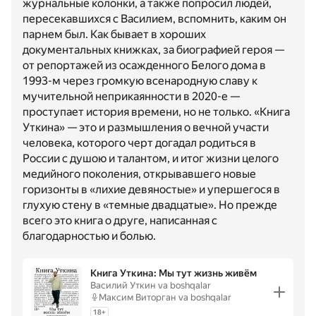
журнальные колонки, а также попросил людей,
пересекавшихся с Василием, вспомнить, каким он
парнем был. Как бывает в хороших
документальных книжках, за биографией героя —
от репортажей из осажденного Белого дома в
1993-м через громкую всенародную славу к
мучительной неприкаянности в 2020-е —
проступает история времени, но не только. «Книга
Уткина» — это и размышления о вечной участи
человека, которого черт догадал родиться в
России с душою и талантом, и итог жизни целого
медийного поколения, открывавшего новые
горизонты в «лихие девяностые» и упершегося в
глухую стену в «темные двадцатые». Но прежде
всего это книга о друге, написанная с
благодарностью и болью.
Книга Уткина: Мы тут жизнь живём
Василий Уткин
va boshqalar
Максим Виторган
va boshqalar
18
+