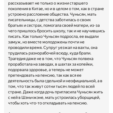
рассказывает не только о жизни старшего
поколения в Китае, но и в целом о том, как в стране
устроено расслоение общества. Чуньсян, мать
писательницы, с детства заботилась о своих
братьях и сестрах, помогала своей матери, из-за
чего пришлось бросить школу, так и не научившись
писать. Как только Чуньсян подросла, ее выдали
замуж, но вместе молодожены почти не
проводили время. Супруг уезжал на вахты, она
трудилась разнорабочей всюду, куда брали.
Трагедия даже не в том, что Чуньсян полвека
проработала на заводах, в шахтах за копейки,
подорвала здоровье, а теперь не может
претендовать на пенсию, так как вся ее
деятельность была сдельной и неофициальной, а в
том, что так живут сотни тысяч людей по всей
стране. Даже когда дочь пригласила Чуньсян жить
с ней в Шэньчжэне, мать устроилась уборщицей,
чтобы хоть что-то откладывать на пенсию.