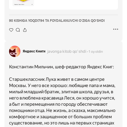
90 KISHIGA YOQDI
794 TA FOYDALANUVCHI OʻZIGA QOʻSHDI
javonga kitob qoʻshdi
Яндекс Книги
1 oy oldin
Константин Мильчин, шеф-редактор Яндекс Книг:
Старшеклассник Лука живет в самом центре
Москвы. У него все хорошо: любящие папа и мама,
милый младший братик, элитная школа, друзья, в
него влюблена красавица Леся, он хорошо учится,
а быт и перемещения по городу обеспечивают
помощники отца. Не жизнь, а сказка, максимально
комфортное и защищенное от больших проблем
существование, но это лишь на первых страницах