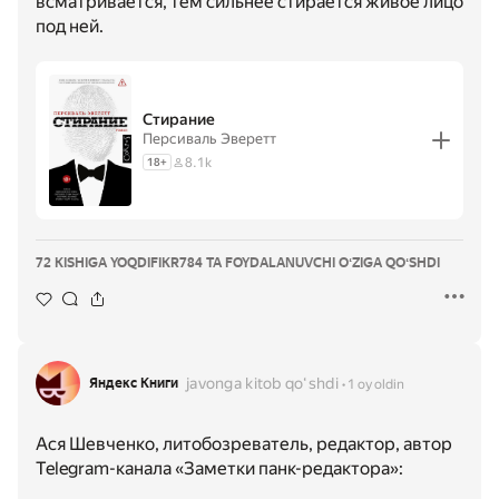
всматривается, тем сильнее стирается живое лицо
под ней.
Стирание
Персиваль Эверетт
8.1k
18
+
72 KISHIGA YOQDI
FIKR
784 TA FOYDALANUVCHI OʻZIGA QOʻSHDI
javonga kitob qoʻshdi
Яндекс Книги
1 oy oldin
Ася Шевченко, литобозреватель, редактор, автор
Telegram-канала «Заметки панк-редактора»: