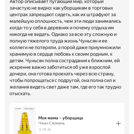
Автор описывает пугающий мир, который
зачастую не видно: как уборщикам в торговых
центрах запрещают сидеть, как их штрафуют за
малейшую оплошность, чем эти люди занимались
когда-то у себя в деревнях и почему отдыха им
никогда не видать. Однако за всю эту сложную и
полную тяжелого труда жизнь Чуньсян и ее
коллеги не потеряли, а порой даже приумножили
хранимую в сердце любовь к своим родным, к
детям. Чуньсян полна сострадания к ближним, ей
искренне важно заботиться об уже взрослой
дочери, она готова проехать через всю страну,
чтобы попрощаться с подругой, она полна сил и
желания видеть свет даже там, где его так трудно
отыскать.
Моя мама – уборщица
Чжан Сяомань
19.2k