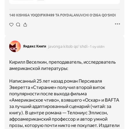
140 KISHIGA YOQDI
FIKR
499 TA FOYDALANUVCHI OʻZIGA QOʻSHDI
javonga kitob qoʻshdi
Яндекс Книги
1 oy oldin
Кирилл Веселкин, преподаватель, исследователь
американской литературы:
Написанный 25 лет назад роман Персиваля
Эверетта «Стирание» получил второй виток
популярности после выхода фильма
«Американское чтиво», взявшего «Оскар» и BAFTA
за лучший адаптированный сценарий (читай: за
книгу). В центре романа — Телониус Эллисон,
афроамериканский профессор и автор умной
прозы, которую почти никто не покупает. Издатели