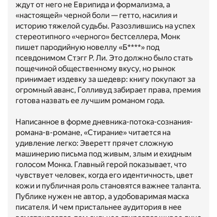
ждут от него не Еврипида и формализма, а
«настоящей» черной боли — гетто, насилия и
историю тяжелой судьбы. Разозлившись на успех
стереотипного «черного» бестселлера, Монк
пишет пародийную новеллу «Б****» под
псевдонимом Стэгг Р. Ли. Это должно было стать
пощечиной общественному вкусу, но рынок
принимает издевку за шедевр: книгу покупают за
огромный аванс, Голливуд забирает права, премия
готова назвать ее лучшим романом года.
Написанное в форме дневника-потока-сознания-
романа-в-романе, «Стирание» читается на
удивление легко: Эверетт прячет сложную
машинерию письма под живым, злым и ехидным
голосом Монка. Главный герой показывает, что
чувствует человек, когда его идентичность, цвет
кожи и публичная роль становятся важнее таланта.
Публике нужен не автор, а удобоваримая маска
писателя. И чем пристальнее аудитория в нее