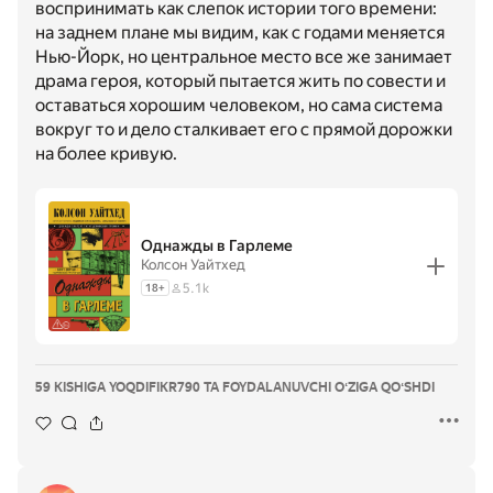
воспринимать как слепок истории того времени:
на заднем плане мы видим, как с годами меняется
Нью-Йорк, но центральное место все же занимает
драма героя, который пытается жить по совести и
оставаться хорошим человеком, но сама система
вокруг то и дело сталкивает его с прямой дорожки
на более кривую.
Однажды в Гарлеме
Колсон Уайтхед
5.1k
18
+
59 KISHIGA YOQDI
FIKR
790 TA FOYDALANUVCHI OʻZIGA QOʻSHDI