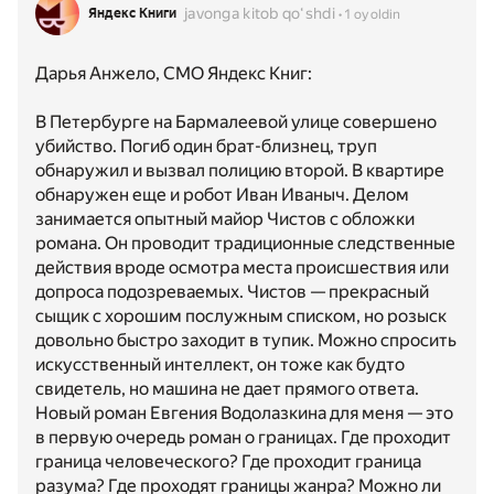
javonga kitob qoʻshdi
Яндекс Книги
1 oy oldin
Дарья Анжело, СМО Яндекс Книг:
В Петербурге на Бармалеевой улице совершено
убийство. Погиб один брат-близнец, труп
обнаружил и вызвал полицию второй. В квартире
обнаружен еще и робот Иван Иваныч. Делом
занимается опытный майор Чистов с обложки
романа. Он проводит традиционные следственные
действия вроде осмотра места происшествия или
допроса подозреваемых. Чистов — прекрасный
сыщик с хорошим послужным списком, но розыск
довольно быстро заходит в тупик. Можно спросить
искусственный интеллект, он тоже как будто
свидетель, но машина не дает прямого ответа.
Новый роман Евгения Водолазкина для меня — это
в первую очередь роман о границах. Где проходит
граница человеческого? Где проходит граница
разума? Где проходят границы жанра? Можно ли