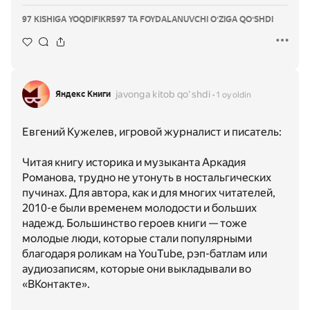
97 KISHIGA YOQDI
FIKR
597 TA FOYDALANUVCHI OʻZIGA QOʻSHDI
javonga kitob qoʻshdi
Яндекс Книги
1 oy oldin
Евгений Кужелев, игровой журналист и писатель:
Читая книгу историка и музыканта Аркадия
Романова, трудно не утонуть в ностальгических
пучинах. Для автора, как и для многих читателей,
2010-е были временем молодости и больших
надежд. Большинство героев книги — тоже
молодые люди, которые стали популярными
благодаря роликам на YouTube, рэп-батлам или
аудиозаписям, которые они выкладывали во
«ВКонтакте».