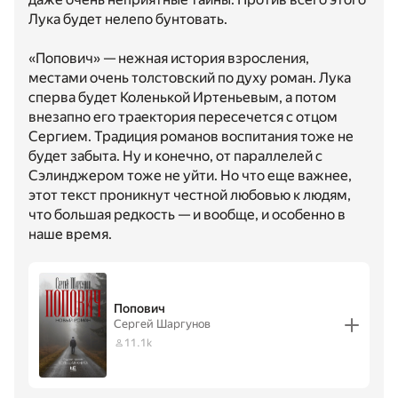
Лука будет нелепо бунтовать.
«Попович» — нежная история взросления,
местами очень толстовский по духу роман. Лука
сперва будет Коленькой Иртеньевым, а потом
внезапно его траектория пересечется с отцом
Сергием. Традиция романов воспитания тоже не
будет забыта. Ну и конечно, от параллелей с
Сэлинджером тоже не уйти. Но что еще важнее,
этот текст проникнут честной любовью к людям,
что большая редкость — и вообще, и особенно в
наше время.
Попович
Сергей Шаргунов
11.1k