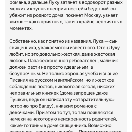
романа, а дальше Луку затянет в водоворот разных
мелких и крупных неприятностей и бедствий, он
убежит из родного дома, покинет Москву, узнает
жизнь — как в приятных, так и в крайне неприятных
моментах.
Собственно, как понятно из названия, Лука — сын
священника, уважаемого и известного. Отец Луку
любит, но это довольно жесткая, даже жестокая
любовь. Папа бесконечно требователен, мальчик
должен расти не просто идеальным, а
безупречным. Не только хорошая учеба и знание
Писания на русском и английском, но и жесткое
соблюдение постов, никакого алкоголя, никаких
неправильных книжек (дома запрещен даже
Пушкин, ведь он написал эту «отвратительную»
историю про Балду), никаких романов с
девочками. При этом то тут, то там появляются
намеки на некоторую неискренность родителей,
какие-то тайны в доме священника. Возможно,
даже очень неприятные тайны. Против всего этого