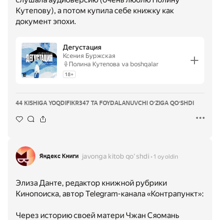
Кутепову), а потом купила себе книжку как
документ эпохи.
Дегустация
Ксения Буржская
Полина Кутепова
va boshqalar
18
+
44 KISHIGA YOQDI
FIKR
347 TA FOYDALANUVCHI OʻZIGA QOʻSHDI
javonga kitob qoʻshdi
Яндекс Книги
1 oy oldin
Элиза Данте, редактор книжной рубрики
Кинопоиска, автор Telegram-канала «Контрапункт»:
Через историю своей матери Чжан Сяомань