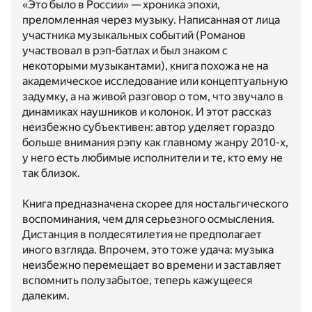
«Это было в России» — хроника эпохи,
преломленная через музыку. Написанная от лица
участника музыкальных событий (Романов
участвовал в рэп-батлах и был знаком с
некоторыми музыкантами), книга похожа не на
академическое исследование или концептуальную
задумку, а на живой разговор о том, что звучало в
динамиках наушников и колонок. И этот рассказ
неизбежно субъективен: автор уделяет гораздо
больше внимания рэпу как главному жанру 2010-х,
у него есть любимые исполнители и те, кто ему не
так близок.
Книга предназначена скорее для ностальгического
воспоминания, чем для серьезного осмысления.
Дистанция в полдесятилетия не предполагает
иного взгляда. Впрочем, это тоже удача: музыка
неизбежно перемещает во времени и заставляет
вспомнить полузабытое, теперь кажущееся
далеким.