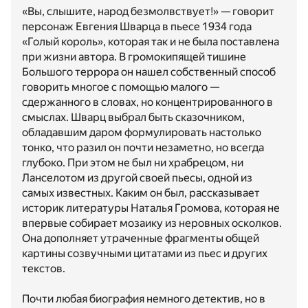
«Вы, слышите, народ безмолвствует!» — говорит
персонаж Евгения Шварца в пьесе 1934 года
«Голый король», которая так и не была поставлена
при жизни автора. В громокипящей тишине
Большого террора он нашел собственный способ
говорить многое с помощью малого —
сдержанного в словах, но концентрированного в
смыслах. Шварц выбрал быть сказочником,
обладавшим даром формулировать настолько
тонко, что разил он почти незаметно, но всегда
глубоко. При этом не был ни храбрецом, ни
Ланселотом из другой своей пьесы, одной из
самых известных. Каким он был, рассказывает
историк литературы Наталья Громова, которая не
впервые собирает мозаику из неровных осколков.
Она дополняет утраченные фрагменты общей
картины созвучными цитатами из пьес и других
текстов.
Почти любая биография немного детектив, но в