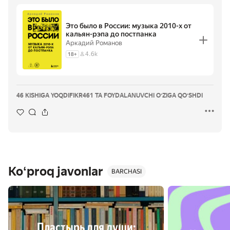
Это было в России: музыка 2010-х от
кальян-рэпа до постпанка
Аркадий Романов
4.6k
18
+
46 KISHIGA YOQDI
FIKR
461 TA FOYDALANUVCHI OʻZIGA QOʻSHDI
Koʻproq javonlar
BARCHASI
Пластырь для души: