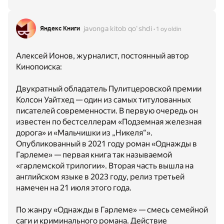
javonga kitob qoʻshdi
Яндекс Книги
1 oy oldin
Алексей Ионов, журналист, постоянный автор
Кинопоиска:
Двукратный обладатель Пулитцеровской премии
Колсон Уайтхед — один из самых титулованных
писателей современности. В первую очередь он
известен по бестселлерам «Подземная железная
дорога» и «Мальчишки из „Никеля“».
Опубликованный в 2021 году роман «Однажды в
Гарлеме» — первая книга так называемой
«гарлемской трилогии». Вторая часть вышла на
английском языке в 2023 году, релиз третьей
намечен на 21 июля этого года.
По жанру «Однажды в Гарлеме» — смесь семейной
саги и криминального романа. Действие