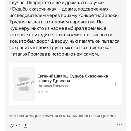
случае Шварца это еще и драма. А в случае
«Судьбы сказочника» — драма, подсвеченная
исследователем через призму конкретной эпохи.
Трудно назвать этот прием нарочитым. По
Кушнеру, никто из нас не выбирал времен, в
которые приходится жить и умирать, как почти
все, кто был дорог Шварцу, чью память он пытался
сохранить в своих грустных сказках, так же как
Наталья Громова в истории о нем самом.
Евгений Шварц: Судьба Сказочника
Евгений
в эпоху Дракона
mavjud emas
Шварц:
Судьба
·
Наталья Громова
Сказочника в
Наталья
Громова
эпоху
2.2k
Дракона
50 KISHIGA YOQDI
FIKR
521 TA FOYDALANUVCHI OʻZIGA QOʻSHDI