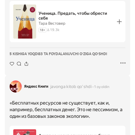
Ученица. Предать, чтобы обрести
себя
Тара Вестовер
19.3k
18
+
5 KISHIGA YOQDI
83 TA FOYDALANUVCHI OʻZIGA QOʻSHDI
javonga kitob qoʻshdi
Яндекс Книги
1 oy oldin
«Бесплатных ресурсов не существует, как и,
например, бесплатных денег. Это не пессимизм, а
один из базовых законов экологии».