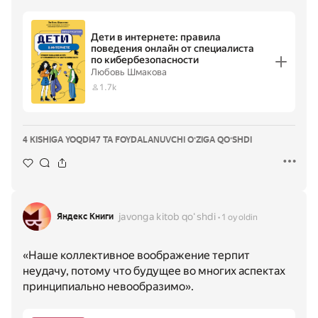
Дети в интернете: правила
поведения онлайн от специалиста
по кибербезопасности
Любовь Шмакова
1.7k
4 KISHIGA YOQDI
47 TA FOYDALANUVCHI OʻZIGA QOʻSHDI
javonga kitob qoʻshdi
Яндекс Книги
1 oy oldin
«Наше коллективное воображение терпит
неудачу, потому что будущее во многих аспектах
принципиально невообразимо».