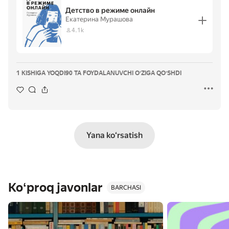
Детство в режиме онлайн
Екатерина Мурашова
4.1k
1 KISHIGA YOQDI
90 TA FOYDALANUVCHI OʻZIGA QOʻSHDI
Yana koʻrsatish
Koʻproq javonlar
BARCHASI