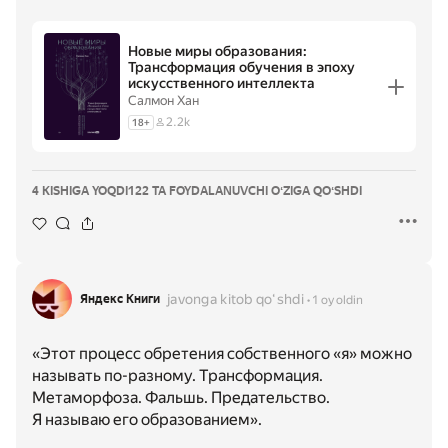
Новые миры образования:
Трансформация обучения в эпоху
искусственного интеллекта
Салмон Хан
2.2k
18
+
4 KISHIGA YOQDI
122 TA FOYDALANUVCHI OʻZIGA QOʻSHDI
javonga kitob qoʻshdi
Яндекс Книги
1 oy oldin
«Этот процесс обретения собственного «я» можно
называть по-разному. Трансформация.
Метаморфоза. Фальшь. Предательство.
Я называю его образованием».