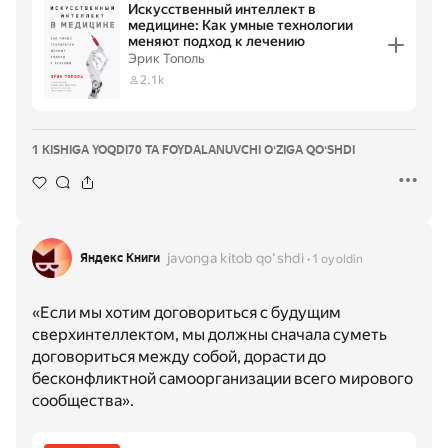
Искусственный интеллект в
медицине: Как умные технологии
меняют подход к лечению
Эрик Тополь
2.1k
1 KISHIGA YOQDI
70 TA FOYDALANUVCHI OʻZIGA QOʻSHDI
javonga kitob qoʻshdi
Яндекс Книги
1 oy oldin
«Если мы хотим договориться с будущим
сверхинтеллектом, мы должны сначала суметь
договориться между собой, дорасти до
бесконфликтной самоорганизации всего мирового
сообщества».