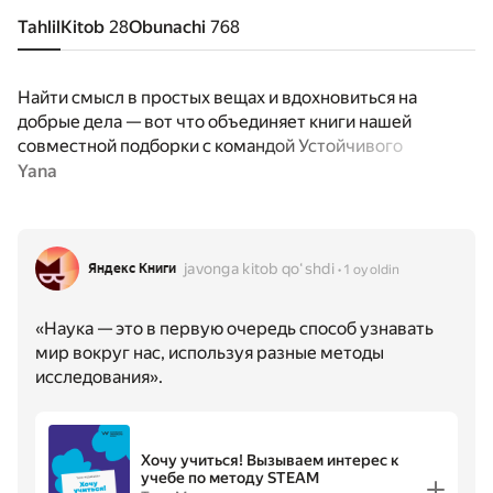
Tahlil
Kitob
28
Obunachi
768
Найти смысл в простых вещах и вдохновиться на
добрые дела — вот что объединяет книги нашей
совместной подборки с командой Устойчивого
развития Яндекса.
Yana
Восемь тем устойчивого развития — в одной арт-
галерее:
https://sustainability.yandex.ru/report2025
javonga kitob qoʻshdi
Яндекс Книги
1 oy oldin
«Наука — это в первую очередь способ узнавать
мир вокруг нас, используя разные методы
исследования».
Хочу учиться! Вызываем интерес к
учебе по методу STEAM