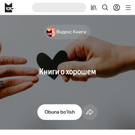
Яндекс Книги
Книги о хорошем
Obuna boʻlish