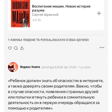
Воспитание машин. Новая история
разума
Сергей Шумский
6.8k
1 KISHIGA YOQDI
45 TA FOYDALANUVCHI OʻZIGA QOʻSHDI
javonga kitob qoʻshdi
Яндекс Книги
1 oy oldin
«Ребенок должен знать об опасностях в интернете,
а также доверять своим родителям. Важно, чтобы
в случае опасности, появления странных друзей
или попытки втянуть ребенка в сомнительную
деятельность он в первую очередь обращался за
помощью к родителям».