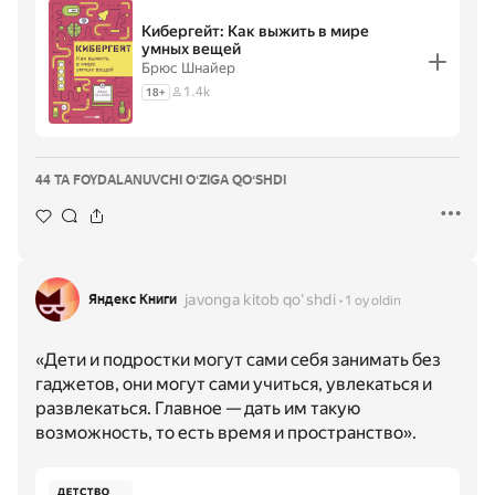
Кибергейт: Как выжить в мире
умных вещей
Брюс Шнайер
1.4k
18
+
44 TA FOYDALANUVCHI OʻZIGA QOʻSHDI
javonga kitob qoʻshdi
Яндекс Книги
1 oy oldin
«Дети и подростки могут сами себя занимать без
гаджетов, они могут сами учиться, увлекаться и
развлекаться. Главное — дать им такую
возможность, то есть время и пространство».