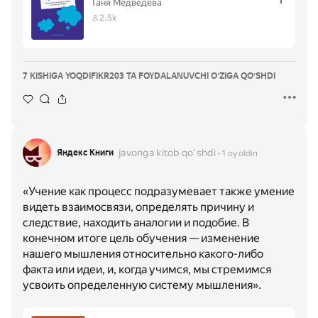
Таня Медведева
2.5k
7 KISHIGA YOQDI
FIKR
203 TA FOYDALANUVCHI OʻZIGA QOʻSHDI
javonga kitob qoʻshdi
Яндекс Книги
1 oy oldin
«Учение как процесс подразумевает также умение
видеть взаимосвязи, определять причину и
следствие, находить аналогии и подобие. В
конечном итоге цель обучения — изменение
нашего мышления относительно какого-либо
факта или идеи, и, когда учимся, мы стремимся
усвоить определенную систему мышления».