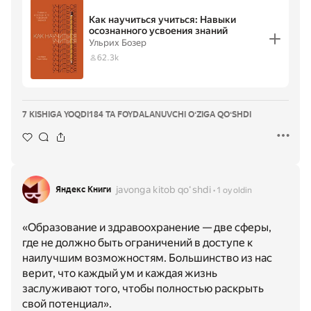
Как научиться учиться: Навыки
осознанного усвоения знаний
Ульрих Бозер
62.3k
7 KISHIGA YOQDI
184 TA FOYDALANUVCHI OʻZIGA QOʻSHDI
javonga kitob qoʻshdi
Яндекс Книги
1 oy oldin
«Образование и здравоохранение — две сферы,
где не должно быть ограничений в доступе к
наилучшим возможностям. Большинство из нас
верит, что каждый ум и каждая жизнь
заслуживают того, чтобы полностью раскрыть
свой потенциал».