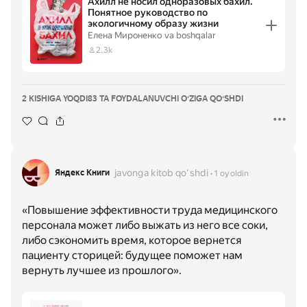
Ахилл не носил одноразовых бахил.
Понятное руководство по
экологичному образу жизни
Елена Мироненко
va boshqalar
2.3k
2 KISHIGA YOQDI
83 TA FOYDALANUVCHI OʻZIGA QOʻSHDI
javonga kitob qoʻshdi
Яндекс Книги
1 oy oldin
«Повышение эффективности труда медицинского
персонала может либо выжать из него все соки,
либо сэкономить время, которое вернется
пациенту сторицей: будущее поможет нам
вернуть лучшее из прошлого».