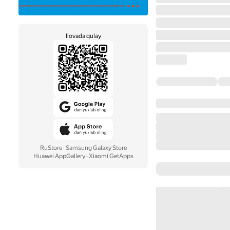
Ilovada qulay
RuStore
·
Samsung Galaxy Store
Huawei AppGallery
·
Xiaomi GetApps