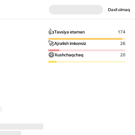
Daxil olmaq
👍
Tavsiya etaman
174
🚀
Ajralish imkonsiz
26
😄
Xushchaqchaq
20