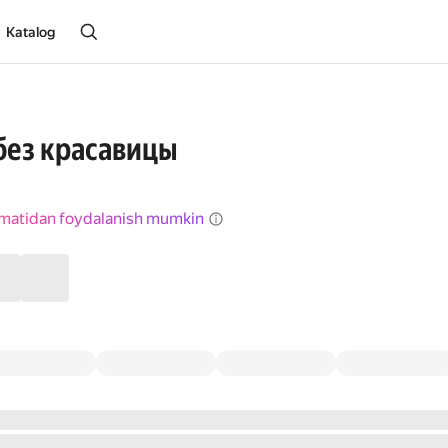
Katalog
без красавицы
izmatidan foydalanish mumkin