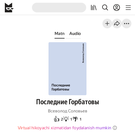
Matn
Audio
Последние Горбатовы
Всеволод Соловьев
👍
💡
🌴
2
1
1
Virtual hikoyachi xizmatidan foydalanish mumkin