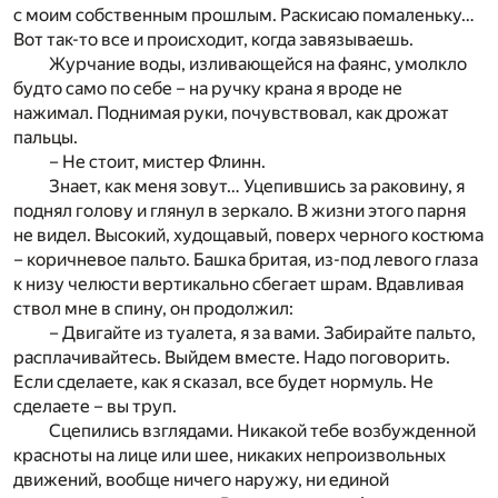
с моим собственным прошлым. Раскисаю помаленьку…
Вот так-то все и происходит, когда завязываешь.
Журчание воды, изливающейся на фаянс, умолкло
будто само по себе – на ручку крана я вроде не
нажимал. Поднимая руки, почувствовал, как дрожат
пальцы.
– Не стоит, мистер Флинн.
Знает, как меня зовут… Уцепившись за раковину, я
поднял голову и глянул в зеркало. В жизни этого парня
не видел. Высокий, худощавый, поверх черного костюма
– коричневое пальто. Башка бритая, из-под левого глаза
к низу челюсти вертикально сбегает шрам. Вдавливая
ствол мне в спину, он продолжил:
– Двигайте из туалета, я за вами. Забирайте пальто,
расплачивайтесь. Выйдем вместе. Надо поговорить.
Если сделаете, как я сказал, все будет нормуль. Не
сделаете – вы труп.
Сцепились взглядами. Никакой тебе возбужденной
красноты на лице или шее, никаких непроизвольных
движений, вообще ничего наружу, ни единой