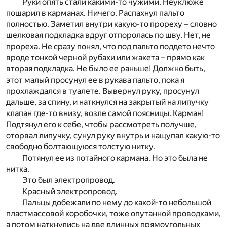
Руки опять стали какими-то чужими. Неуклюже
пошарил в карманах. Ничего. Распахнул пальто
полностью. Заметил внутри какую-то прореху – словно
шелковая подкладка вдруг отпоролась по шву. Нет, не
прореха. Не сразу понял, что под пальто поддето нечто
вроде тонкой черной рубахи или жакета – прямо как
вторая подкладка. Не было ее раньше! Должно быть,
этот малый просунул ее в рукава пальто, пока я
прохлаждался в туалете. Вывернул руку, просунул
дальше, за спину, и наткнулся на закрытый на липучку
клапан где-то внизу, возле самой поясницы. Карман!
Подтянул его к себе, чтобы рассмотреть получше,
оторвал липучку, сунул руку внутрь и нащупал какую-то
свободно болтающуюся толстую нитку.
Потянул ее из потайного кармана. Но это была не
нитка.
Это был электропровод.
Красный электропровод.
Пальцы добежали по нему до какой-то небольшой
пластмассовой коробочки, тоже опутанной проводками,
а потом наткнулись на две длинных прямоугольных