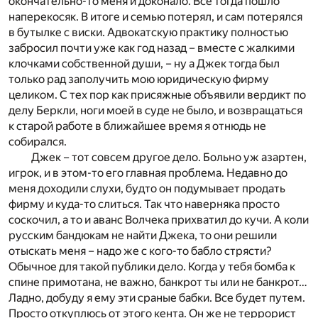
окончательно-то меня и доконало. Все тогда пошло
наперекосяк. В итоге и семью потерял, и сам потерялся
в бутылке с виски. Адвокатскую практику полностью
забросил почти уже как год назад – вместе с жалкими
клочками собственной души, – ну а Джек тогда был
только рад заполучить мою юридическую фирму
целиком. С тех пор как присяжные объявили вердикт по
делу Беркли, ноги моей в суде не было, и возвращаться
к старой работе в ближайшее время я отнюдь не
собирался.
Джек – тот совсем другое дело. Больно уж азартен,
игрок, и в этом-то его главная проблема. Недавно до
меня доходили слухи, будто он подумывает продать
фирму и куда-то слиться. Так что наверняка просто
соскочил, а то и аванс Волчека прихватил до кучи. А коли
русским бандюкам не найти Джека, то они решили
отыскать меня – надо же с кого-то бабло стрясти?
Обычное для такой публики дело. Когда у тебя бомба к
спине примотана, не важно, банкрот ты или не банкрот…
Ладно, добуду я ему эти сраные бабки. Все будет путем.
Просто откуплюсь от этого кента. Он же не террорист