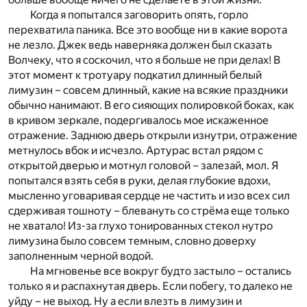
Когда я попытался заговорить опять, горло
перехватила паника. Все это вообще ни в какие ворота
не лезло. Джек ведь наверняка должен был сказать
Волчеку, что я соскочил, что я больше не при делах! В
этот момент к тротуару подкатил длинный белый
лимузин – совсем длинный, какие на всякие праздники
обычно нанимают. В его сияющих полировкой боках, как
в кривом зеркале, подергивалось мое искаженное
отражение. Заднюю дверь открыли изнутри, отражение
метнулось вбок и исчезло. Артурас встал рядом с
открытой дверью и мотнул головой – залезай, мол. Я
попытался взять себя в руки, делая глубокие вдохи,
мысленно уговаривая сердце не частить и изо всех сил
сдерживая тошноту – блевануть со стрёма еще только
не хватало! Из-за глухо тонированных стекол нутро
лимузина было совсем темным, словно доверху
заполненным черной водой.
На мгновенье все вокруг будто застыло – остались
только я и распахнутая дверь. Если побегу, то далеко не
уйду – не выход. Ну а если влезть в лимузин и