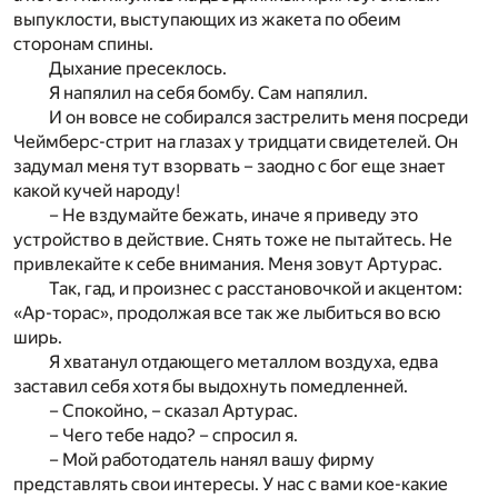
выпуклости, выступающих из жакета по обеим
сторонам спины.
Дыхание пресеклось.
Я напялил на себя бомбу. Сам напялил.
И он вовсе не собирался застрелить меня посреди
Чеймберс-стрит на глазах у тридцати свидетелей. Он
задумал меня тут взорвать – заодно с бог еще знает
какой кучей народу!
– Не вздумайте бежать, иначе я приведу это
устройство в действие. Снять тоже не пытайтесь. Не
привлекайте к себе внимания. Меня зовут Артурас.
Так, гад, и произнес с расстановочкой и акцентом:
«Ар-торас», продолжая все так же лыбиться во всю
ширь.
Я хватанул отдающего металлом воздуха, едва
заставил себя хотя бы выдохнуть помедленней.
– Спокойно, – сказал Артурас.
– Чего тебе надо? – спросил я.
– Мой работодатель нанял вашу фирму
представлять свои интересы. У нас с вами кое-какие