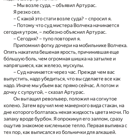
– Мы возле суда, – объявил Артурас.
Я резко сел.
– С какой это стати возле суда? – спросил я.
– Потому что суд мистера Волчека начинается
сегодня утром, – любезно объяснил Артурас.
– Сегодня? – тупо повторил я.
Припомнил фотку дочери на мобильнике Волчека.
Опять накатила бешеная ярость, причинившая еще
бо́льшую боль, чем огромная шишка на затылке и
напрягшиеся, как железо, мускулы.
– Суд начинается через час. Прежде чем вас
выпустить, надо убедиться, что вы сделаете все как
надо. Иначе мы убьем вас прямо сейчас. А потом и
дочку с супругой, – сказал Артурас.
Он вытащил револьвер, положил на согнутое
колено. Затем вручил мне манерного вида стакан, на
дне которого болталась некая жидкость цвета мочи. По
запаху вроде бурбон. Я опрокинул его залпом, сразу
ощутив знакомое кисленькое тепло. Первая выпивка с
тех пор, как выписался из больнички для алкашей.