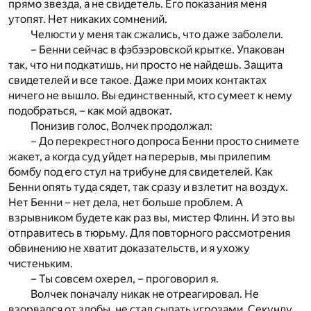
прямо звезда, а не свидетель. Его показания меня
утопят. Нет никаких сомнений.
Челюсти у меня так сжались, что даже заболели.
– Бенни сейчас в фэбээровской крытке. Упакован
так, что ни подкатишь, ни просто не найдешь. Защита
свидетелей и все такое. Даже при моих контактах
ничего не вышло. Вы единственный, кто сумеет к нему
подобраться, – как мой адвокат.
Понизив голос, Волчек продолжал:
– До перекрестного допроса Бенни просто снимете
жакет, а когда суд уйдет на перерыв, мы прилепим
бомбу под его стул на трибуне для свидетелей. Как
Бенни опять туда сядет, так сразу и взлетит на воздух.
Нет Бенни – нет дела, нет больше проблем. А
взрывником будете как раз вы, мистер Флинн. И это вы
отправитесь в тюрьму. Для повторного рассмотрения
обвинению не хватит доказательств, и я ухожу
чистеньким.
– Ты совсем охерел, – проговорил я.
Волчек поначалу никак не отреагировал. Не
взорвался от злобы, не стал сыпать угрозами. Секунду