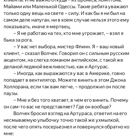
Майами или Маленькой Одессы. Такие ребята уважают
только одну вещь на свете – силу. И как бы я ни был на
самом деле напуган, ни в коем случае нельзя этого ему
показывать, иначе я мертвец.
– Я не работаю на тех, кто мне угрожает, – взял я
быка за рога.
– У вас нет выбора, мистер Флинн. Я – ваш новый
клиент, – сказал Волчек. Говорил он с сильным русским
акцентом, на слегка ломаном английском, с такой же
деланой ледяной вежливостью, как и Артурас.
– Иногда, как выражаются у вас в Америке, говно
попадает в вентилятор. Можете винить в этом Джона
Холлорана, если так вам легче, – продолжил он после
паузы.
– Мне и без того хватает, в чем его винить. Почему
он сам-то вас не представляет? Где он вообще?
Волчек бросил взгляд на Артураса, ответил на его
несмываемую улыбочку точно такой же ухмылкой,
после чего опять посерьезнел и повернулся обратно ко
мне: