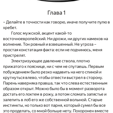
Глава 1
– Делайте в точности как говорю, иначе получите пулю в
хребет.
Голос мужской, акцент какой-то
восточноевропейский. Ни дрожи, ни других намеков на
волнение. Тон ровный и взвешенный. Не угроза –
простая констатация факта: если не подчинюсь, меня
пристрелят.
Электризующее давление ствола, плотно
прижатого к пояснице, ни с чем не спутаешь. Первым
побуждением было резко надавить на него спиной и
крутнуться влево, чтобы отвести выстрел в сторону.
Парень наверняка правша, так что слева естественным
образом открыт. Можно было бы в момент разворота
достать его локтем в рожу, а потом сломать запястье и
залепить в лоб его же собственной волыной. Старые
инстинкты, но только вот парня, который сумел бы все
это проделать, со мной больше нету. Похоронен вместе