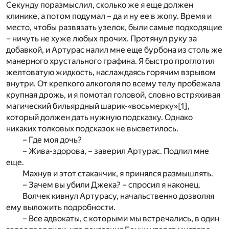
Секунду поразмыслил, сколько же я еще должен
клинике, а потом подумал – да и ну ее в жопу. Время и
место, чтобы развязать узелок, были самые подходящие
– ничуть не хуже любых прочих. Протянул руку за
добавкой, и Артурас налил мне еще бурбона из столь же
манерного хрустального графина. Я быстро проглотил
желтоватую жидкость, наслаждаясь горячим взрывом
внутри. От крепкого алкоголя по всему телу пробежала
крупная дрожь, и я помотал головой, словно встряхивая
магический бильярдный шарик-«восьмерку»
[1]
,
который должен дать нужную подсказку. Однако
никаких толковых подсказок не высветилось.
– Где моя дочь?
– Жива-здорова, – заверил Артурас. Подлил мне
еще.
Махнув и этот стаканчик, я принялся размышлять.
– Зачем вы убили Джека? – спросил я наконец.
Волчек кивнул Артурасу, начальственно дозволяя
ему выложить подробности.
– Все адвокаты, с которыми мы встречались, в один