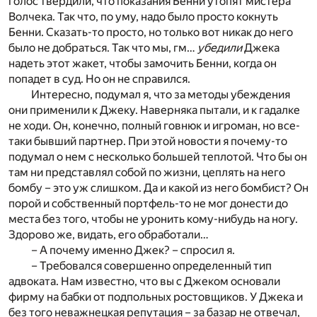
голос твердили, что показания Бенни утопят мистера
Волчека. Так что, по уму, надо было просто кокнуть
Бенни. Сказать-то просто, но только вот никак до него
было не добраться. Так что мы, гм…
убедили
Джека
надеть этот жакет, чтобы замочить Бенни, когда он
попадет в суд. Но он не справился.
Интересно, подумал я, что за методы убеждения
они применили к Джеку. Наверняка пытали, и к гадалке
не ходи. Он, конечно, полный говнюк и игроман, но все-
таки бывший партнер. При этой новости я почему-то
подумал о нем с несколько большей теплотой. Что бы он
там ни представлял собой по жизни, цеплять на него
бомбу – это уж слишком. Да и какой из него бомбист? Он
порой и собственный портфель-то не мог донести до
места без того, чтобы не уронить кому-нибудь на ногу.
Здорово же, видать, его обработали…
– А почему именно Джек? – спросил я.
– Требовался совершенно определенный тип
адвоката. Нам известно, что вы с Джеком основали
фирму на бабки от подпольных ростовщиков. У Джека и
без того неважнецкая репутация – за базар не отвечал,