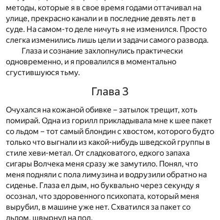
методы, которые я в свое время годами оттачивал на
улице, прекрасно канали и в последние девять лет в
суде. На самом-то деле ничуть я не изменился. Просто
слегка изменились лишь цели и задачи самого развода.
Глаза и сознание захлопнулись практически
одновременно, и я провалился в моментально
сгустившуюся тьму.
Глава 3
Очухался на кожаной обивке – затылок трещит, хоть
помирай. Одна из горилл прикладывала мне к шее пакет
со льдом – тот самый блондин с хвостом, которого будто
только что выгнали из какой-нибудь шведской группы в
стиле хеви-метал. От сладковатого, едкого запаха
сигары Волчека меня сразу же замутило. Понял, что
меня подняли с пола лимузина и водрузили обратно на
сиденье. Глаза ел дым, но буквально через секунду я
осознал, что здоровенного психопата, который меня
вырубил, в машине уже нет. Схватился за пакет со
льдом, швырнул на пол.