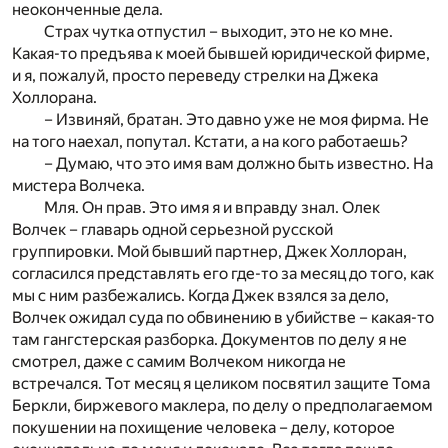
неоконченные дела.
Страх чутка отпустил – выходит, это не ко мне.
Какая-то предъява к моей бывшей юридической фирме,
и я, пожалуй, просто переведу стрелки на Джека
Холлорана.
– Извиняй, братан. Это давно уже не моя фирма. Не
на того наехал, попутал. Кстати, а на кого работаешь?
– Думаю, что это имя вам должно быть известно. На
мистера Волчека.
Мля. Он прав. Это имя я и вправду знал. Олек
Волчек – главарь одной серьезной русской
группировки. Мой бывший партнер, Джек Холлоран,
согласился представлять его где-то за месяц до того, как
мы с ним разбежались. Когда Джек взялся за дело,
Волчек ожидал суда по обвинению в убийстве – какая-то
там гангстерская разборка. Документов по делу я не
смотрел, даже с самим Волчеком никогда не
встречался. Тот месяц я целиком посвятил защите Тома
Беркли, биржевого маклера, по делу о предполагаемом
покушении на похищение человека – делу, которое