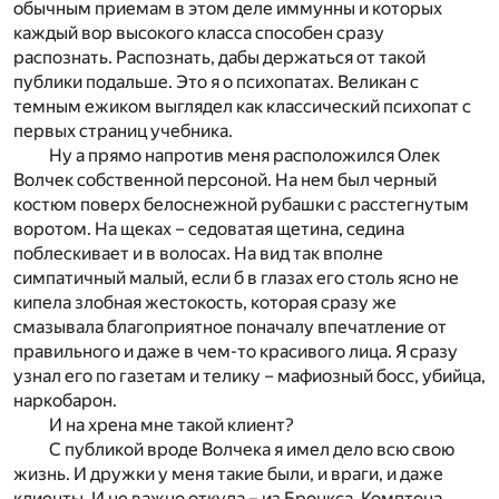
обычным приемам в этом деле иммунны и которых
каждый вор высокого класса способен сразу
распознать. Распознать, дабы держаться от такой
публики подальше. Это я о психопатах. Великан с
темным ежиком выглядел как классический психопат с
первых страниц учебника.
Ну а прямо напротив меня расположился Олек
Волчек собственной персоной. На нем был черный
костюм поверх белоснежной рубашки с расстегнутым
воротом. На щеках – седоватая щетина, седина
поблескивает и в волосах. На вид так вполне
симпатичный малый, если б в глазах его столь ясно не
кипела злобная жестокость, которая сразу же
смазывала благоприятное поначалу впечатление от
правильного и даже в чем-то красивого лица. Я сразу
узнал его по газетам и телику – мафиозный босс, убийца,
наркобарон.
И на хрена мне такой клиент?
С публикой вроде Волчека я имел дело всю свою
жизнь. И дружки у меня такие были, и враги, и даже
клиенты. И не важно откуда – из Бронкса, Комптона,