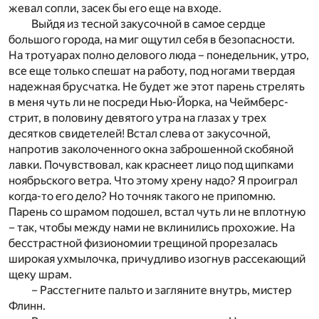
жевал сопли, засек бы его еще на входе.
Выйдя из тесной закусочной в самое сердце
большого города, на миг ощутил себя в безопасности.
На тротуарах полно делового люда – понедельник, утро,
все еще только спешат на работу, под ногами твердая
надежная брусчатка. Не будет же этот парень стрелять
в меня чуть ли не посреди Нью-Йорка, на Чеймберс-
стрит, в половину девятого утра на глазах у трех
десятков свидетелей! Встал слева от закусочной,
напротив заколоченного окна заброшенной скобяной
лавки. Почувствовал, как краснеет лицо под щипками
ноябрьского ветра. Что этому хрену надо? Я проиграл
когда-то его дело? Но точняк такого не припомню.
Парень со шрамом подошел, встал чуть ли не вплотную
– так, чтобы между нами не вклинились прохожие. На
бесстрастной физиономии трещиной прорезалась
широкая ухмылочка, причудливо изогнув рассекающий
щеку шрам.
– Расстегните пальто и загляните внутрь, мистер
Флинн.