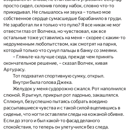
просто сидел, склонив голову набок, словно что-то
прикидывал. Не слышалось ни звука – только мое
собственное сердце сумасшедше барабанило в груди.
Не заработал ли я только что пулю? Я все никак не мог
отвести глаз от Волчека, но чувствовал, как все
остальные тоже уставились на меня – скорее с каким-то
недоуменным любопытством, как смотрят на парня,
который только что сунул пальцы в банку со змеями.
– Гляньте-ка лучше сюда, прежде чем принять
окончательное решение, – сказал Волчек, кивая
Артурасу.
Тот подхватил спортивную сумку, открыл.
Внутри была голова Джека.
Желудок у меня судорожно сжался. Рот наполнился
слюной. Я рыгнул, прикрыл рот ладонью, закашлялся.
Сплюнул, безуспешно пытаясь собрать воедино
рассыпавшиеся чувства и с такой силой вцепившись в
сиденье, что ногти оставляли следы на кожаной обивке.
Если до этого и был какой-то фасад деланого
спокойствия, то теперь он улетучился без следа.