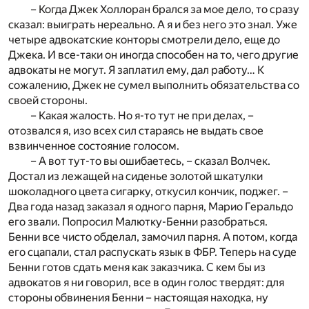
– Когда Джек Холлоран брался за мое дело, то сразу
сказал: выиграть нереально. А я и без него это знал. Уже
четыре адвокатские конторы смотрели дело, еще до
Джека. И все-таки он иногда способен на то, чего другие
адвокаты не могут. Я заплатил ему, дал работу… К
сожалению, Джек не сумел выполнить обязательства со
своей стороны.
– Какая жалость. Но я-то тут не при делах, –
отозвался я, изо всех сил стараясь не выдать свое
взвинченное состояние голосом.
– А вот тут-то вы ошибаетесь, – сказал Волчек.
Достал из лежащей на сиденье золотой шкатулки
шоколадного цвета сигарку, откусил кончик, поджег. –
Два года назад заказал я одного парня, Марио Геральдо
его звали. Попросил Малютку-Бенни разобраться.
Бенни все чисто обделал, замочил парня. А потом, когда
его сцапали, стал распускать язык в ФБР. Теперь на суде
Бенни готов сдать меня как заказчика. С кем бы из
адвокатов я ни говорил, все в один голос твердят: для
стороны обвинения Бенни – настоящая находка, ну