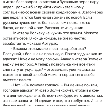
в итоге бесповоротно завязал и буквально через пару
недель должен был прийти к окончательному
соглашению со всеми своими кредиторами. Всего через
две недели готов был начать жизнь по новой. Если
русским нужно нечто большее, чем несколько сот
баков, я в полной жопе. Расклад не из лучших.
– Мистеру Волчеку не нужны эти деньги. Можете
оставить себе. В конце концов, вы же их честно
заработаете, – сказал Артурас.
– В каком это смысле «честно заработаю»?
Послушай, я больше не практикую. Почти год уже как не
адвокат. Ничем не могу помочь. Аванс мистера Волчека
верну, не вопрос. А теперь позволь-ка мне все-таки
снять эту штуку, лады? – отозвался я, уцепившись за
жакет и готовый в любой момент сорвать его с себя
вместе с пальто.
– Нет. – Он покачал головой. – Вы меня не поняли,
господин адвокат. Мистер Волчек хочет, чтобы вы кое-
что для него сделали. Вы все-таки
будете
его адвокатом,
а он вам заплатит. И сделаете все, что требуется. Иначе
больше вообще ничего не сделаете в этой жизни.