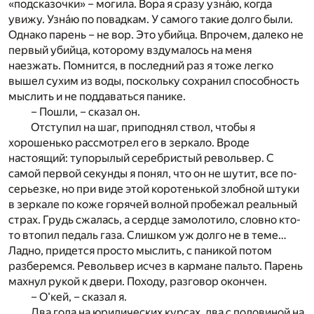
«подсказочки» – могила. Вора я сразу узна́ю, когда
увижу. Узна́ю по повадкам. У самого такие долго были.
Однако парень – не вор. Это убийца. Впрочем, далеко не
первый убийца, которому вздумалось на меня
наезжать. Помнится, в последний раз я тоже легко
вышел сухим из воды, поскольку сохранил способность
мыслить и не поддаваться панике.
– Пошли, – сказал он.
Отступил на шаг, приподнял ствол, чтобы я
хорошенько рассмотрел его в зеркало. Вроде
настоящий: тупорылый серебристый револьвер. С
самой первой секунды я понял, что он не шутит, все по-
серьезке, но при виде этой коротенькой злобной штуки
в зеркале по коже горячей волной пробежал реальный
страх. Грудь сжалась, а сердце замолотило, словно кто-
то втопил педаль газа. Слишком уж долго не в теме…
Ладно, придется просто мыслить, с паникой потом
разберемся. Револьвер исчез в кармане пальто. Парень
махнул рукой к двери. Походу, разговор окончен.
– О'кей, – сказал я.
Два года на юридических курсах, два с половиной на