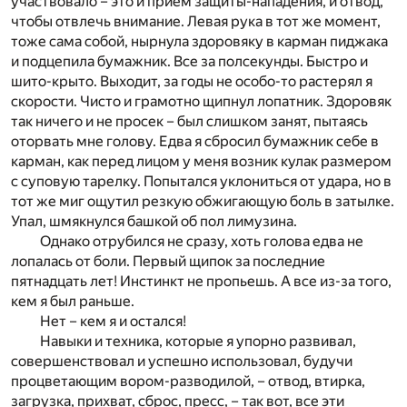
участвовало – это и прием защиты-нападения, и отвод,
чтобы отвлечь внимание. Левая рука в тот же момент,
тоже сама собой, нырнула здоровяку в карман пиджака
и подцепила бумажник. Все за полсекунды. Быстро и
шито-крыто. Выходит, за годы не особо-то растерял я
скорости. Чисто и грамотно щипнул лопатник. Здоровяк
так ничего и не просек – был слишком занят, пытаясь
оторвать мне голову. Едва я сбросил бумажник себе в
карман, как перед лицом у меня возник кулак размером
с суповую тарелку. Попытался уклониться от удара, но в
тот же миг ощутил резкую обжигающую боль в затылке.
Упал, шмякнулся башкой об пол лимузина.
Однако отрубился не сразу, хоть голова едва не
лопалась от боли. Первый щипок за последние
пятнадцать лет! Инстинкт не пропьешь. А все из-за того,
кем я был раньше.
Нет – кем я и остался!
Навыки и техника, которые я упорно развивал,
совершенствовал и успешно использовал, будучи
процветающим вором-разводилой, – отвод, втирка,
загрузка, прихват, сброс, пресс, – так вот, все эти