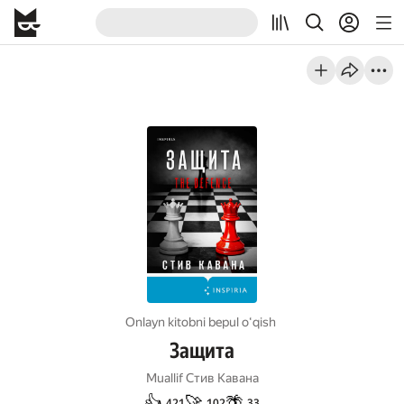
Onlayn kitobni bepul oʻqish
Защита
Muallif
Стив Кавана
👍
🚀
🌴
421
102
33