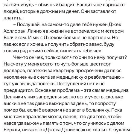
какой-нибудь – обычный бандит. Бандиты не взрывают
людей, которые должны им денег. Они заставляют
платить.
– Послушай, на самом-то деле тебе нужен Джек
Холлоран. Лично я в жизни не встречался с мистером
Волчеком. И мы с Джеком больше не партнеры. Но
ладно: если хочешь получить обратно аванс, буду
только рад прямо сейчас выписать тебе чек.
Чек-то он чек, только вот что они по нему получат?
На счету у меня всего-то чуть больше шестисот
долларов, платежи за квартиру просрочены да плюс
неоплаченные счета за медицинскую реабилитацию –
тут уж вынь да положь. Поступлений нет и не
предвидится. Основная проблема – эта самая медицина.
Ценники у них запредельные, но если учесть, сколько
виски я не так давно выжирал за день, то попросту
помер бы, если б вовремя не залег в больничку. Пока
мне там вправляли мозги, понял, что для того, чтобы
навсегда выжечь память о том, что случилось с делом
Беркли, никакого «Джека Дэниелса» не хватит. С бухлом