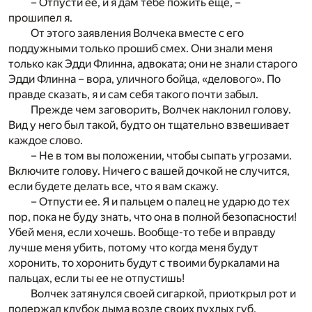
– Отпусти ее, и я дам тебе пожить еще, –
прошипел я.
От этого заявления Волчека вместе с его
поддужными только прошиб смех. Они знали меня
только как Эдди Флинна, адвоката; они не знали старого
Эдди Флинна – вора, уличного бойца, «делового». По
правде сказать, я и сам себя такого почти забыл.
Прежде чем заговорить, Волчек наклонил голову.
Вид у него был такой, будто он тщательно взвешивает
каждое слово.
– Не в том вы положении, чтобы сыпать угрозами.
Включите голову. Ничего с вашей дочкой не случится,
если будете делать все, что я вам скажу.
– Отпусти ее. Я и пальцем о палец не ударю до тех
пор, пока не буду знать, что она в полной безопасности!
Убей меня, если хочешь. Вообще-то тебе и вправду
лучше меня убить, потому что когда меня будут
хоронить, то хоронить будут с твоими буркалами на
пальцах, если ты ее не отпустишь!
Волчек затянулся своей сигаркой, приоткрыл рот и
подержал клубок дыма возле своих пухлых губ,