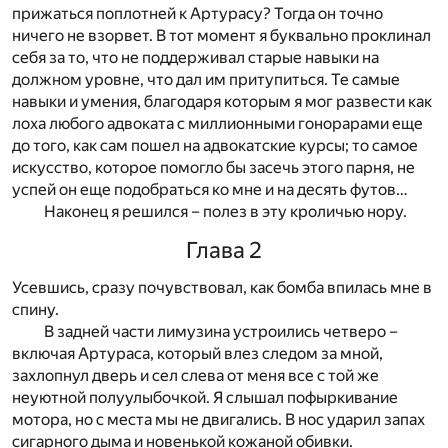
прижаться поплотней к Артурасу? Тогда он точно
ничего не взорвет. В тот момент я буквально проклинал
себя за то, что не поддерживал старые навыки на
должном уровне, что дал им притупиться. Те самые
навыки и умения, благодаря которым я мог развести как
лоха любого адвоката с миллионными гонорарами еще
до того, как сам пошел на адвокатские курсы; то самое
искусство, которое помогло бы засечь этого парня, не
успей он еще подобраться ко мне и на десять футов…
Наконец я решился – полез в эту кроличью нору.
Глава 2
Усевшись, сразу почувствовал, как бомба впилась мне в
спину.
В задней части лимузина устроились четверо –
включая Артураса, который влез следом за мной,
захлопнул дверь и сел слева от меня все с той же
неуютной полуулыбочкой. Я слышал пофыркивание
мотора, но с места мы не двигались. В нос ударил запах
сигарного дыма и новенькой кожаной обивки.