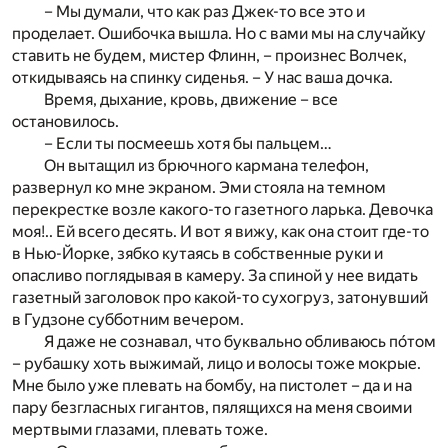
– Мы думали, что как раз Джек-то все это и
проделает. Ошибочка вышла. Но с вами мы на случайку
ставить не будем, мистер Флинн, – произнес Волчек,
откидываясь на спинку сиденья. – У нас ваша дочка.
Время, дыхание, кровь, движение – все
остановилось.
– Если ты посмеешь хотя бы пальцем…
Он вытащил из брючного кармана телефон,
развернул ко мне экраном. Эми стояла на темном
перекрестке возле какого-то газетного ларька. Девочка
моя!.. Ей всего десять. И вот я вижу, как она стоит где-то
в Нью-Йорке, зябко кутаясь в собственные руки и
опасливо поглядывая в камеру. За спиной у нее видать
газетный заголовок про какой-то сухогруз, затонувший
в Гудзоне субботним вечером.
Я даже не сознавал, что буквально обливаюсь по́том
– рубашку хоть выжимай, лицо и волосы тоже мокрые.
Мне было уже плевать на бомбу, на пистолет – да и на
пару безгласных гигантов, пялящихся на меня своими
мертвыми глазами, плевать тоже.