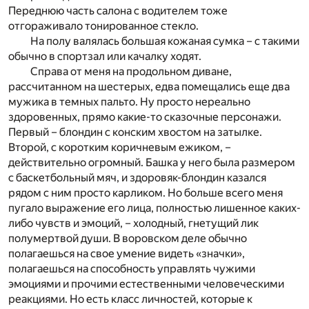
Переднюю часть салона с водителем тоже
отгораживало тонированное стекло.
На полу валялась большая кожаная сумка – с такими
обычно в спортзал или качалку ходят.
Справа от меня на продольном диване,
рассчитанном на шестерых, едва помещались еще два
мужика в темных пальто. Ну просто нереально
здоровенных, прямо какие-то сказочные персонажи.
Первый – блондин с конским хвостом на затылке.
Второй, с коротким коричневым ежиком, –
действительно огромный. Башка у него была размером
с баскетбольный мяч, и здоровяк-блондин казался
рядом с ним просто карликом. Но больше всего меня
пугало выражение его лица, полностью лишенное каких-
либо чувств и эмоций, – холодный, гнетущий лик
полумертвой души. В воровском деле обычно
полагаешься на свое умение видеть «значки»,
полагаешься на способность управлять чужими
эмоциями и прочими естественными человеческими
реакциями. Но есть класс личностей, которые к