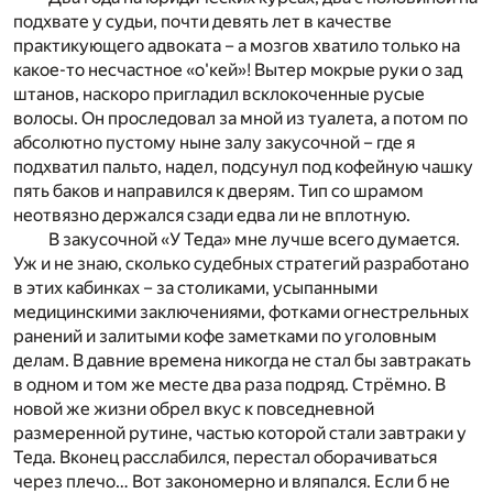
подхвате у судьи, почти девять лет в качестве
практикующего адвоката – а мозгов хватило только на
какое-то несчастное «о'кей»! Вытер мокрые руки о зад
штанов, наскоро пригладил всклокоченные русые
волосы. Он проследовал за мной из туалета, а потом по
абсолютно пустому ныне залу закусочной – где я
подхватил пальто, надел, подсунул под кофейную чашку
пять баков и направился к дверям. Тип со шрамом
неотвязно держался сзади едва ли не вплотную.
В закусочной «У Теда» мне лучше всего думается.
Уж и не знаю, сколько судебных стратегий разработано
в этих кабинках – за столиками, усыпанными
медицинскими заключениями, фотками огнестрельных
ранений и залитыми кофе заметками по уголовным
делам. В давние времена никогда не стал бы завтракать
в одном и том же месте два раза подряд. Стрёмно. В
новой же жизни обрел вкус к повседневной
размеренной рутине, частью которой стали завтраки у
Теда. Вконец расслабился, перестал оборачиваться
через плечо… Вот закономерно и вляпался. Если б не