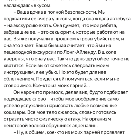
наслаждаясь вкусом.
– Ваша дочка в полной безопасности. Мы
подхватили ее вчера у школы, когда она ждала автобуса
– на экскурсию ехать. Она думает, что мои ребята,
забравшие ее, – это секьюрити, которые работают на
вас. Вы же получали в прошлом угрозы убийством, и
она это знает. Ваша бывшая считает, что Эми на
пешеходной экскурсии по Лонг-Айленду. В школе
уверены, что она у вас. Так что день-другой ее точно не
хватятся. Если вы откажетесь следовать моим
инструкциям, я ее убью. Но это будет для нее
облегчением. Придется ей помучиться, если мы не
сговоримся. Кое-кто из моих парней…
Он нарочито примолк, делая вид, будто подбирает
подходящее слово – чтобы мое воображение само
успело услужливо нарисовать любые возможные
кошмары. Все мое тело сжалось, словно готовясь
отразить чисто физическую атаку. На организм
неистовой волной обрушился адреналин.
– Ну, в общем, кое-кто из моих парней проявляет