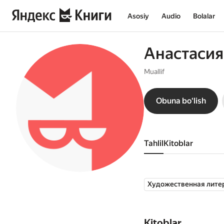
Asosiy
Audio
Bolalar
Анастасия
Muallif
Obuna boʻlish
Tahlil
kitoblar
Художественная лите
Kitoblar