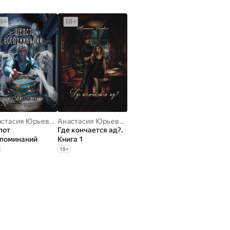
Анастасия Юрьевна Головина
Анастасия Юрьевна Головина
пот
Где кончается ад?.
споминаний
Книга 1
18
+