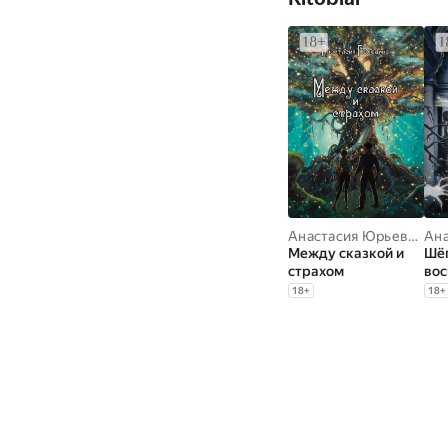
Анастасия Юрьевна Головина
Между сказкой и
Шё
страхом
во
18
+
18
+