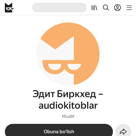
Эдит Биркхед –
audiokitoblar
Muallif
Obuna boʻlish