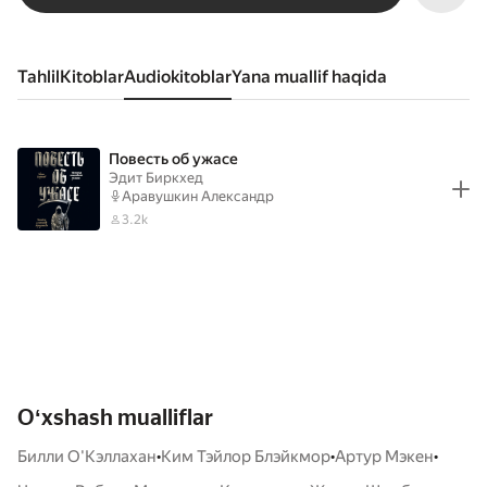
Tahlil
kitoblar
audiokitoblar
Yana muallif haqida
Повесть об ужасе
Эдит Биркхед
Аравушкин Александр
3.2k
Oʻxshash mualliflar
•
•
•
Билли О'Кэллахан
Ким Тэйлор Блэйкмор
Артур Мэкен