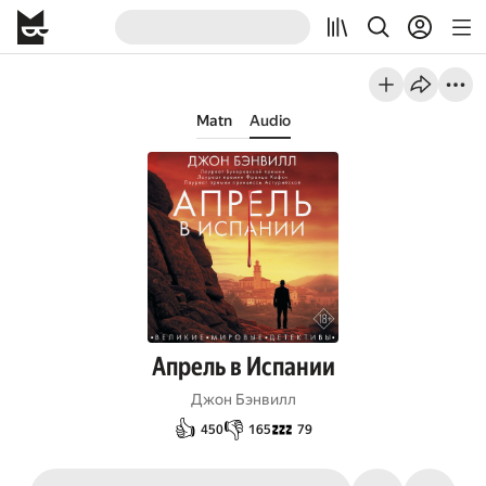
Matn
Audio
Апрель в Испании
Джон Бэнвилл
👍
👎
💤
450
165
79